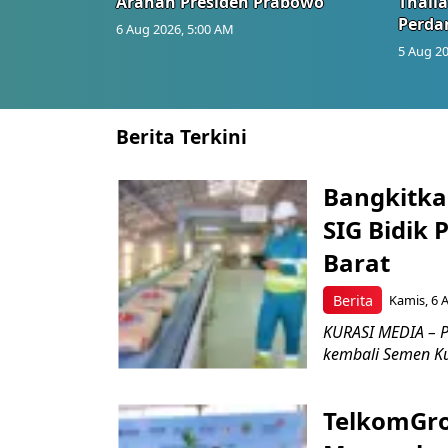
Arahan Presiden Prabowo
Thail
Perd
6 Aug 2026, 5:00 AM
5 Aug 20
Berita Terkini
Bangkitka
SIG Bidik
Barat
Berita
Kamis, 6 
KURASI MEDIA – P
kembali Semen Kuj
TelkomGro