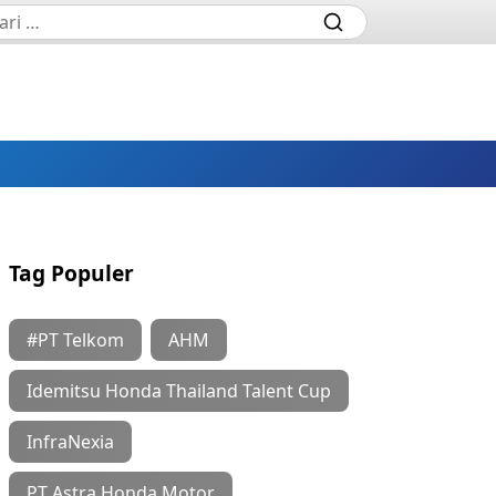
Tag Populer
#PT Telkom
AHM
Idemitsu Honda Thailand Talent Cup
InfraNexia
PT Astra Honda Motor