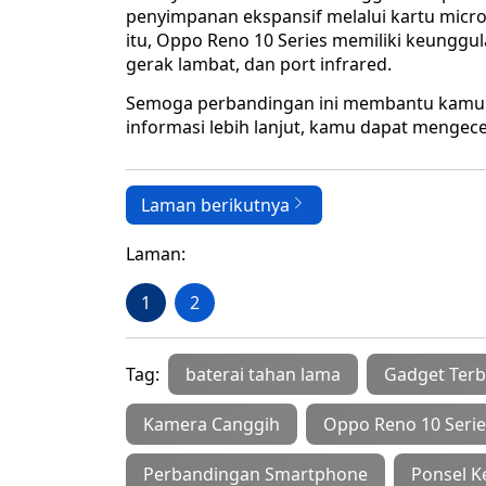
penyimpanan ekspansif melalui kartu micro
itu, Oppo Reno 10 Series memiliki keunggu
gerak lambat, dan port infrared.
Semoga perbandingan ini membantu kamu m
informasi lebih lanjut, kamu dapat mengece
Laman berikutnya
Laman:
1
2
Tag:
baterai tahan lama
Gadget Ter
Kamera Canggih
Oppo Reno 10 Serie
Perbandingan Smartphone
Ponsel K