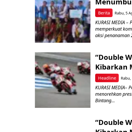
Menumbuhk
Berita
Rabu, 5 A
KURASI MEDIA – PT
memperkuat komit
aksi penanaman 2
“Double W
Kibarkan M
Headline
Rabu, 
KURASI MEDIA– P
menorehkan prest
Bintang...
“Double W
Kibarkan M