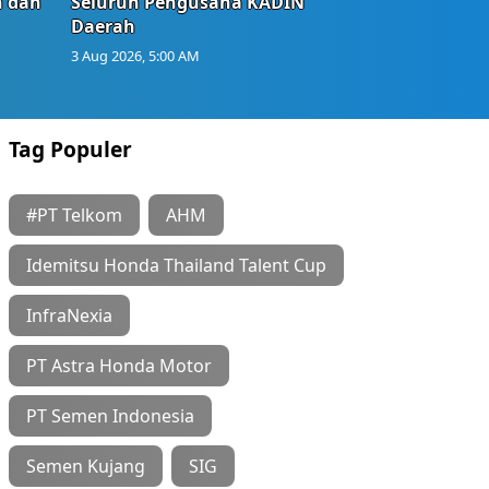
n dan
Seluruh Pengusaha KADIN
Daerah
3 Aug 2026, 5:00 AM
Tag Populer
#PT Telkom
AHM
Idemitsu Honda Thailand Talent Cup
InfraNexia
PT Astra Honda Motor
PT Semen Indonesia
Semen Kujang
SIG