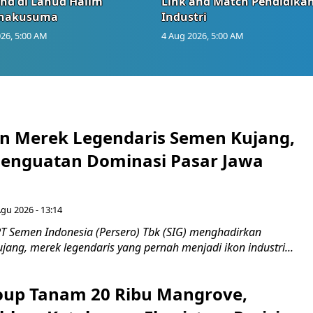
and di Lanud Halim
Link and Match Pendidika
anakusuma
Industri
26, 5:00 AM
4 Aug 2026, 5:00 AM
n Merek Legendaris Semen Kujang,
 Penguatan Dominasi Pasar Jawa
Agu 2026 - 13:14
T Semen Indonesia (Persero) Tbk (SIG) menghadirkan
ang, merek legendaris yang pernah menjadi ikon industri...
up Tanam 20 Ribu Mangrove,