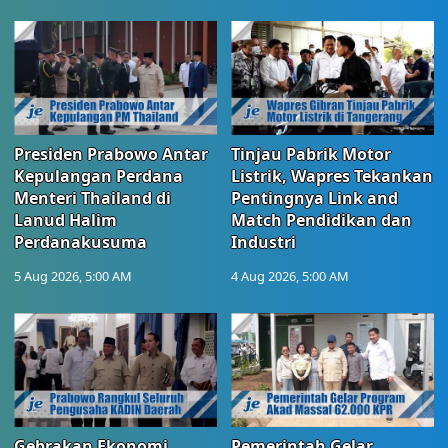
Presiden Prabowo Antar
Tinjau Pabrik Motor
Kepulangan Perdana
Listrik, Wapres Tekankan
Menteri Thailand di
Pentingnya Link and
Lanud Halim
Match Pendidikan dan
Perdanakusuma
Industri
5 Aug 2026, 5:00 AM
4 Aug 2026, 5:00 AM
Gebrakan Ekonomi
Pemerintah Gelar