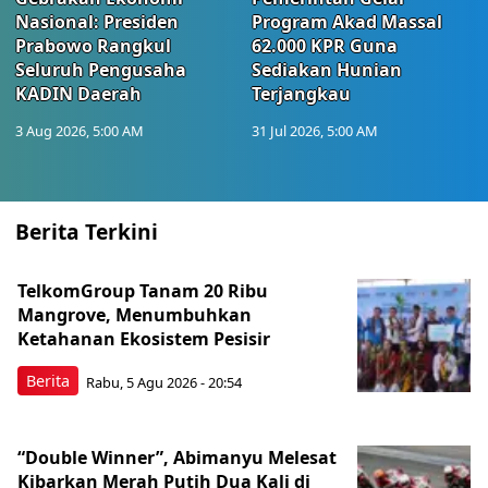
Nasional: Presiden
Program Akad Massal
Prabowo Rangkul
62.000 KPR Guna
Seluruh Pengusaha
Sediakan Hunian
KADIN Daerah
Terjangkau
3 Aug 2026, 5:00 AM
31 Jul 2026, 5:00 AM
Berita Terkini
TelkomGroup Tanam 20 Ribu
Mangrove, Menumbuhkan
Ketahanan Ekosistem Pesisir
Berita
Rabu, 5 Agu 2026 - 20:54
“Double Winner”, Abimanyu Melesat
Kibarkan Merah Putih Dua Kali di