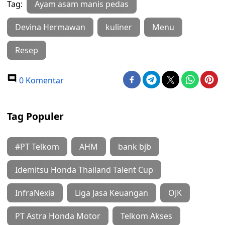
Tag:
Ayam asam manis pedas
Devina Hermawan
kuliner
Menu
Resep
0 Komentar
Tag Populer
#PT Telkom
AHM
bank bjb
Idemitsu Honda Thailand Talent Cup
InfraNexia
Liga Jasa Keuangan
OJK
PT Astra Honda Motor
Telkom Akses