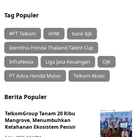
Tag Populer
#PT Telkom
AHM
bank bjb
Idemitsu Honda Thailand Talent Cup
InfraNexia
Liga Jasa Keuangan
OJK
PT Astra Honda Motor
Telkom Akses
Berita Populer
TelkomGroup Tanam 20 Ribu
Mangrove, Menumbuhkan
Ketahanan Ekosistem Pesisir