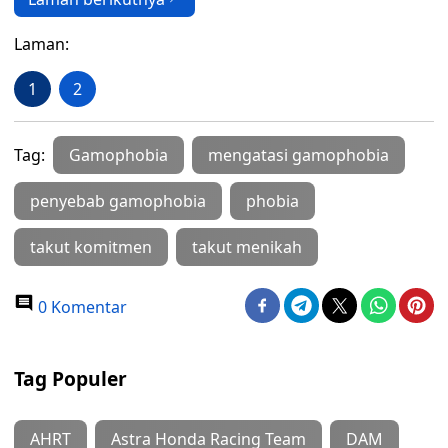
Laman:
1
2
Tag:
Gamophobia
mengatasi gamophobia
penyebab gamophobia
phobia
takut komitmen
takut menikah
0 Komentar
Tag Populer
AHRT
Astra Honda Racing Team
DAM