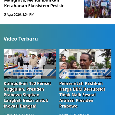
Mangrove, Menumbuhkan
Ketahanan Ekosistem Pesisir
5 Agu 2026, 8:54 PM
Video Terbaru
Kumpulkan 150 Periset
Pemerintah Pastikan
Unggulan, Presiden
Harga BBM Bersubsidi
Prabowo Siapkan
Tidak Naik Sesuai
Langkah Besar untuk
Arahan Presiden
Inovasi Bangsa!
Prabowo
7 Aug 2026, 5:00 AM
6 Aug 2026, 5:00 AM