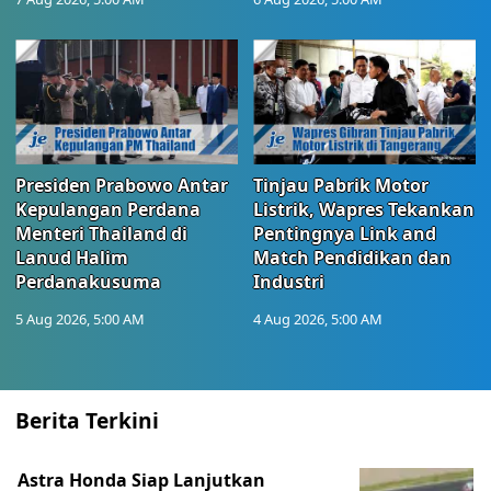
Presiden Prabowo Antar
Tinjau Pabrik Motor
Kepulangan Perdana
Listrik, Wapres Tekankan
Menteri Thailand di
Pentingnya Link and
Lanud Halim
Match Pendidikan dan
Perdanakusuma
Industri
5 Aug 2026, 5:00 AM
4 Aug 2026, 5:00 AM
Berita Terkini
Astra Honda Siap Lanjutkan