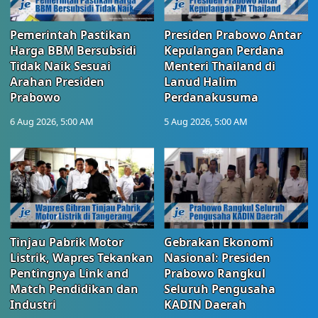
Pemerintah Pastikan
Presiden Prabowo Antar
Harga BBM Bersubsidi
Kepulangan Perdana
Tidak Naik Sesuai
Menteri Thailand di
Arahan Presiden
Lanud Halim
Prabowo
Perdanakusuma
6 Aug 2026, 5:00 AM
5 Aug 2026, 5:00 AM
Tinjau Pabrik Motor
Gebrakan Ekonomi
Listrik, Wapres Tekankan
Nasional: Presiden
Pentingnya Link and
Prabowo Rangkul
Match Pendidikan dan
Seluruh Pengusaha
Industri
KADIN Daerah