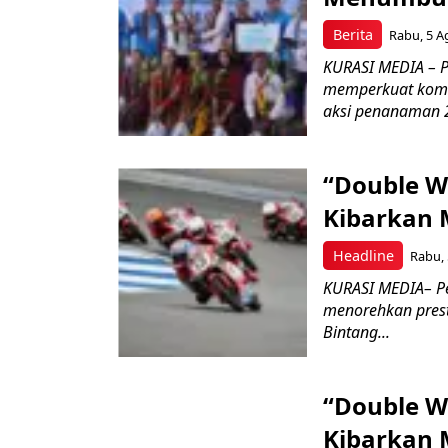
Berita
Rabu, 5 A
KURASI MEDIA – PT
memperkuat komit
aksi penanaman 2
“Double W
Kibarkan M
Headline
Rabu, 
KURASI MEDIA– P
menorehkan prest
Bintang...
“Double W
Kibarkan M