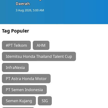
Daerah
3 Aug 2026, 5:00 AM
Tag Populer
#PT Telkom
AHM
Idemitsu Honda Thailand Talent Cup
InfraNexia
PT Astra Honda Motor
PT Semen Indonesia
Semen Kujang
SIG