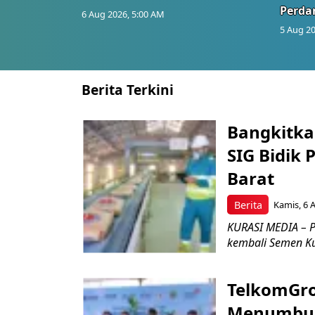
Perd
6 Aug 2026, 5:00 AM
5 Aug 20
Berita Terkini
Bangkitka
SIG Bidik
Barat
Berita
Kamis, 6 
KURASI MEDIA – P
kembali Semen Kuj
TelkomGro
Menumbuhk