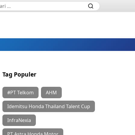
Tag Populer
#PT Telkom
AHM
Idemitsu Honda Thailand Talent Cup
InfraNexia
PT Astra Honda Motor