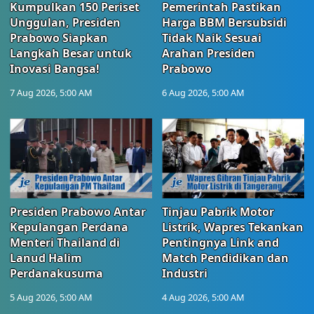
Kumpulkan 150 Periset
Pemerintah Pastikan
Unggulan, Presiden
Harga BBM Bersubsidi
Prabowo Siapkan
Tidak Naik Sesuai
Langkah Besar untuk
Arahan Presiden
Inovasi Bangsa!
Prabowo
7 Aug 2026, 5:00 AM
6 Aug 2026, 5:00 AM
Presiden Prabowo Antar
Tinjau Pabrik Motor
Kepulangan Perdana
Listrik, Wapres Tekankan
Menteri Thailand di
Pentingnya Link and
Lanud Halim
Match Pendidikan dan
Perdanakusuma
Industri
5 Aug 2026, 5:00 AM
4 Aug 2026, 5:00 AM