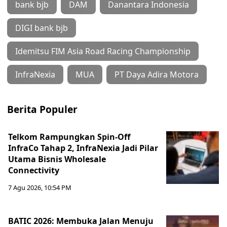
bank bjb
DAM
Danantara Indonesia
DIGI bank bjb
Idemitsu FIM Asia Road Racing Championship
InfraNexia
MUA
PT Daya Adira Motora
Berita Populer
Telkom Rampungkan Spin-Off
InfraCo Tahap 2, InfraNexia Jadi Pilar
Utama Bisnis Wholesale
Connectivity
7 Agu 2026, 10:54 PM
BATIC 2026: Membuka Jalan Menuju