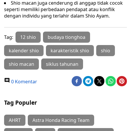
Shio macan juga cenderung di anggap tidak cocok
seperti memiliki perbedaan pendapat atau konflik
dengan individu yang terlahir dalam Shio Ayam.
Tag:
12 shio
budaya tionghoa
kalender shio
karakteristik shio
shio
shio macan
siklus tahunan
0 Komentar
Tag Populer
AHRT
Astra Honda Racing Team