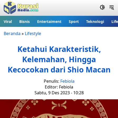
Viral
Bisnis
Entertaiment
Sport
Teknologi
Lif
Beranda
»
Lifestyle
Ketahui Karakteristik,
Kelemahan, Hingga
Kecocokan dari Shio Macan
Penulis:
Febiola
Editor: Febiola
Sabtu, 9 Des 2023 - 10:28