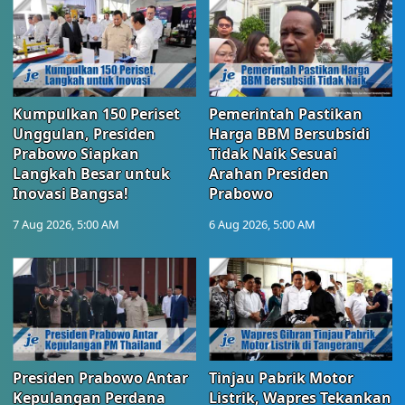
Kumpulkan 150 Periset
Pemerintah Pastikan
Unggulan, Presiden
Harga BBM Bersubsidi
Prabowo Siapkan
Tidak Naik Sesuai
Langkah Besar untuk
Arahan Presiden
Inovasi Bangsa!
Prabowo
7 Aug 2026, 5:00 AM
6 Aug 2026, 5:00 AM
Presiden Prabowo Antar
Tinjau Pabrik Motor
Kepulangan Perdana
Listrik, Wapres Tekankan