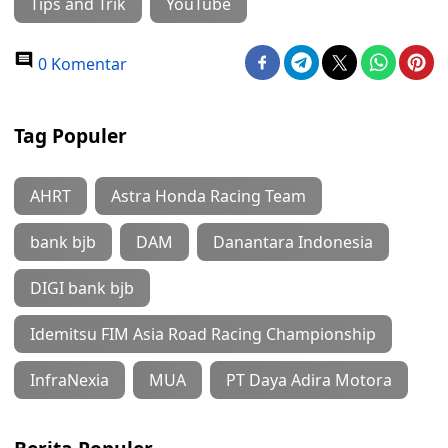
Tips and Trik
YouTube
0 Komentar
Tag Populer
AHRT
Astra Honda Racing Team
bank bjb
DAM
Danantara Indonesia
DIGI bank bjb
Idemitsu FIM Asia Road Racing Championship
InfraNexia
MUA
PT Daya Adira Motora