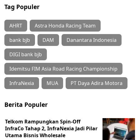
Tag Populer
AHRT
Astra Honda Racing Team
bank bjb
DAM
Danantara Indonesia
DIGI bank bjb
Idemitsu FIM Asia Road Racing Championship
InfraNexia
MUA
PT Daya Adira Motora
Berita Populer
Telkom Rampungkan Spin-Off
InfraCo Tahap 2, InfraNexia Jadi Pilar
Utama Bisnis Wholesale