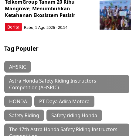
TelkomGroup Tanam 20 Ribu
Mangrove, Menumbuhkan
Ketahanan Ekosistem Pesisir
Berita
Rabu, 5 Agu 2026 - 20:54
Tag Populer
AHSRIC
Astra Honda Safety Riding Instructors
Competition (AHSRIC)
HONDA
PT Daya Adira Motora
Safety Riding
Safety riding Honda
The 17th Astra Honda Safety Riding Instructors