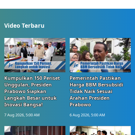
Video Terbaru
Kumpulkan 150 Periset
Pemerintah Pastikan
Unggulan, Presiden
Harga BBM Bersubsidi
Prabowo Siapkan
Tidak Naik Sesuai
Langkah Besar untuk
Arahan Presiden
Inovasi Bangsa!
Prabowo
7 Aug 2026, 5:00 AM
6 Aug 2026, 5:00 AM