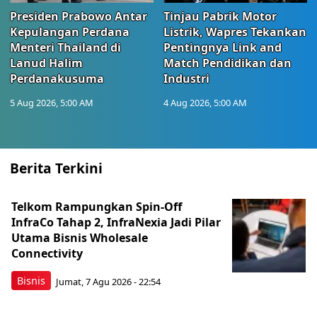
Presiden Prabowo Antar
Tinjau Pabrik Motor
Kepulangan Perdana
Listrik, Wapres Tekankan
Menteri Thailand di
Pentingnya Link and
Lanud Halim
Match Pendidikan dan
Perdanakusuma
Industri
5 Aug 2026, 5:00 AM
4 Aug 2026, 5:00 AM
Berita Terkini
Telkom Rampungkan Spin-Off
InfraCo Tahap 2, InfraNexia Jadi Pilar
Utama Bisnis Wholesale
Connectivity
Bisnis
Jumat, 7 Agu 2026 - 22:54