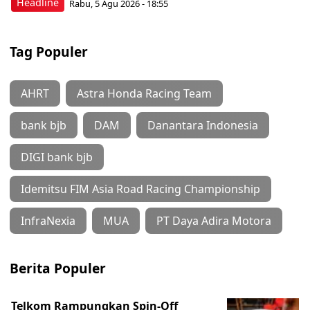
Headline
Rabu, 5 Agu 2026 - 18:55
Tag Populer
AHRT
Astra Honda Racing Team
bank bjb
DAM
Danantara Indonesia
DIGI bank bjb
Idemitsu FIM Asia Road Racing Championship
InfraNexia
MUA
PT Daya Adira Motora
Berita Populer
Telkom Rampungkan Spin-Off