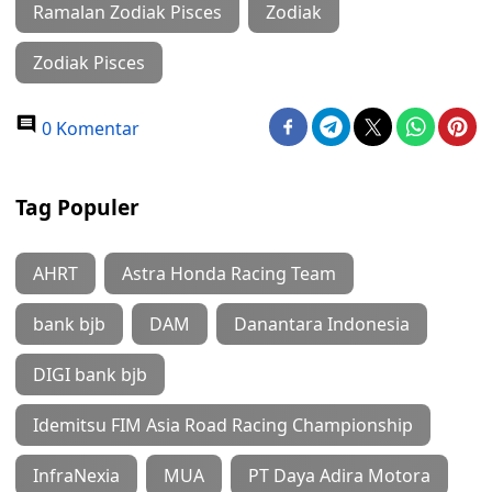
Ramalan Zodiak Pisces
Zodiak
Zodiak Pisces
0 Komentar
Tag Populer
AHRT
Astra Honda Racing Team
bank bjb
DAM
Danantara Indonesia
DIGI bank bjb
Idemitsu FIM Asia Road Racing Championship
InfraNexia
MUA
PT Daya Adira Motora