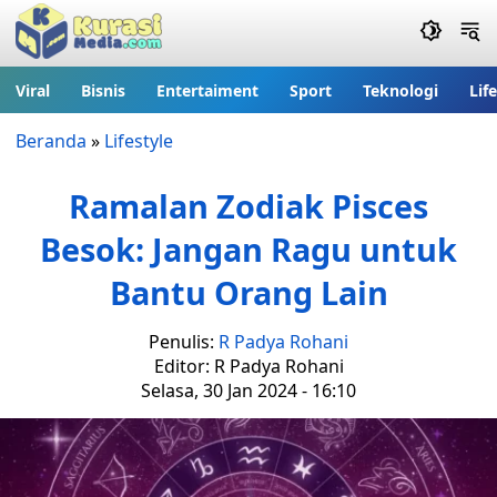
Viral
Bisnis
Entertaiment
Sport
Teknologi
Lif
Beranda
»
Lifestyle
Ramalan Zodiak Pisces
Besok: Jangan Ragu untuk
Bantu Orang Lain
Penulis:
R Padya Rohani
Editor: R Padya Rohani
Selasa, 30 Jan 2024 - 16:10