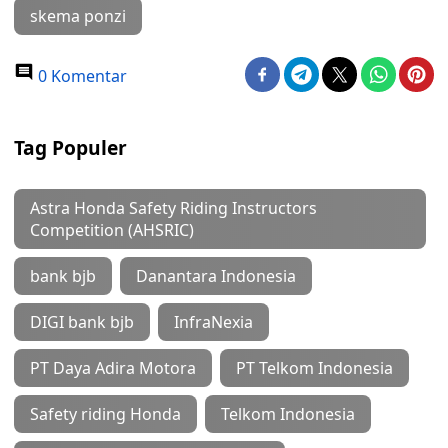
skema ponzi
0 Komentar
Tag Populer
Astra Honda Safety Riding Instructors
Competition (AHSRIC)
bank bjb
Danantara Indonesia
DIGI bank bjb
InfraNexia
PT Daya Adira Motora
PT Telkom Indonesia
Safety riding Honda
Telkom Indonesia