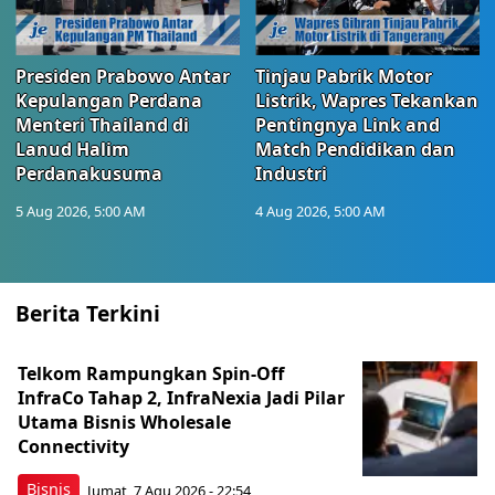
Presiden Prabowo Antar
Tinjau Pabrik Motor
Kepulangan Perdana
Listrik, Wapres Tekankan
Menteri Thailand di
Pentingnya Link and
Lanud Halim
Match Pendidikan dan
Perdanakusuma
Industri
5 Aug 2026, 5:00 AM
4 Aug 2026, 5:00 AM
Berita Terkini
Telkom Rampungkan Spin-Off
InfraCo Tahap 2, InfraNexia Jadi Pilar
Utama Bisnis Wholesale
Connectivity
Bisnis
Jumat, 7 Agu 2026 - 22:54