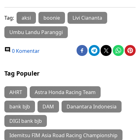
Tag:
aksi
boonie
Livi Ciananta
Umbu Landu Paranggi
0 Komentar
Tag Populer
AHRT
Astra Honda Racing Team
bank bjb
DAM
Danantara Indonesia
DIGI bank bjb
Idemitsu FIM Asia Road Racing Championship