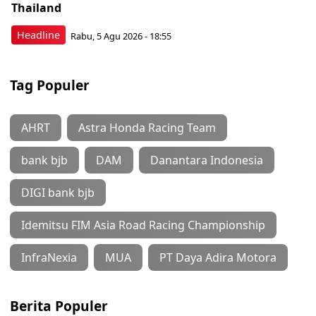
Thailand
Headline
Rabu, 5 Agu 2026 - 18:55
Tag Populer
AHRT
Astra Honda Racing Team
bank bjb
DAM
Danantara Indonesia
DIGI bank bjb
Idemitsu FIM Asia Road Racing Championship
InfraNexia
MUA
PT Daya Adira Motora
Berita Populer