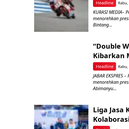
Headline
Rabu, 
KURASI MEDIA– P
menorehkan prest
Bintang...
“Double W
Kibarkan M
Headline
Rabu, 
JABAR EKSPRES – 
menorehkan prest
Abimanyu...
Liga Jasa
Kolaboras