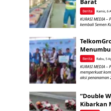
Barat
Berita
Kamis, 6 
KURASI MEDIA – P
kembali Semen Kuj
TelkomGro
Menumbuhk
Berita
Rabu, 5 A
KURASI MEDIA – PT
memperkuat komit
aksi penanaman 2
“Double W
Kibarkan M