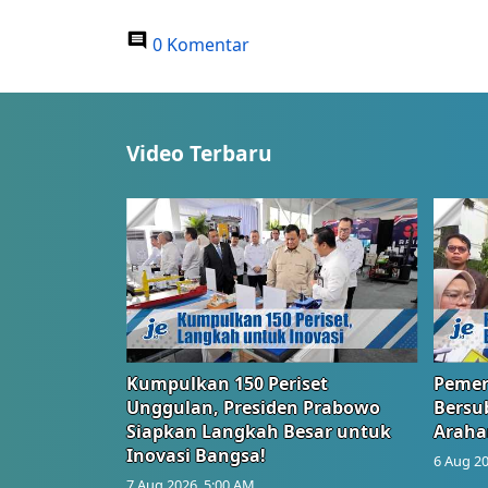
0 Komentar
Video Terbaru
Kumpulkan 150 Periset
Pemer
Unggulan, Presiden Prabowo
Bersub
Siapkan Langkah Besar untuk
Araha
Inovasi Bangsa!
6 Aug 20
7 Aug 2026, 5:00 AM