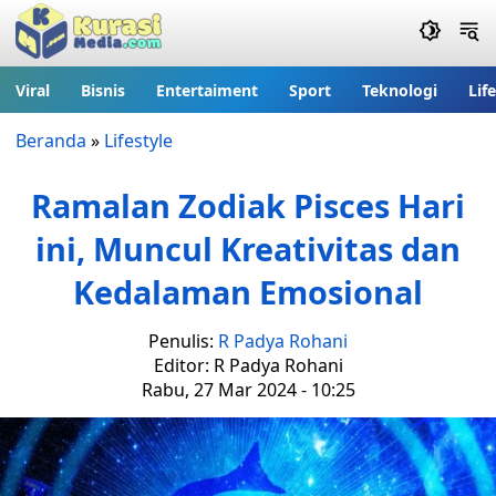
Viral
Bisnis
Entertaiment
Sport
Teknologi
Lif
Beranda
»
Lifestyle
Ramalan Zodiak Pisces Hari
ini, Muncul Kreativitas dan
Kedalaman Emosional
Penulis:
R Padya Rohani
Editor: R Padya Rohani
Rabu, 27 Mar 2024 - 10:25