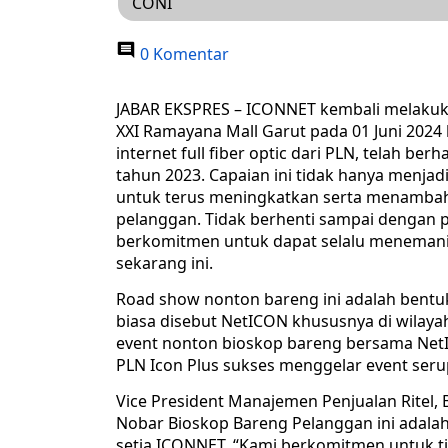
CONI
0 Komentar
JABAR EKSPRES – ICONNET kembali melakuka
XXI Ramayana Mall Garut pada 01 Juni 2024 
internet full fiber optic dari PLN, telah be
tahun 2023. Capaian ini tidak hanya menja
untuk terus meningkatkan serta menambah
pelanggan. Tidak berhenti sampai dengan
berkomitmen untuk dapat selalu menemani 
sekarang ini.
Road show nonton bareng ini adalah bent
biasa disebut NetICON khususnya di wilaya
event nonton bioskop bareng bersama Net
PLN Icon Plus sukses menggelar event ser
Vice President Manajemen Penjualan Ritel
Nobar Bioskop Bareng Pelanggan ini adal
setia ICONNET. “Kami berkomitmen untuk ti