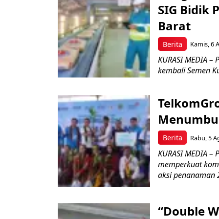
SIG Bidik
Barat
Berita
Kamis, 6 
KURASI MEDIA – P
kembali Semen Kuj
TelkomGro
Menumbuhk
Berita
Rabu, 5 A
KURASI MEDIA – PT
memperkuat komit
aksi penanaman 2
“Double W