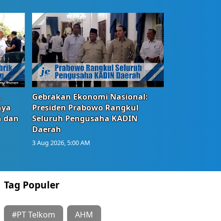
,
Gebrakan Ekonomi Nasional:
nya
Presiden Prabowo Rangkul
n dan
Seluruh Pengusaha KADIN
Daerah
3 Aug 2026, 5:00 AM
Tag Populer
#PT Telkom
AHM