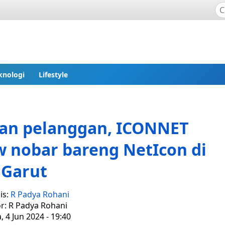
knologi
Lifestyle
gan pelanggan, ICONNET
w nobar bareng NetIcon di
Garut
is:
R Padya Rohani
or: R Padya Rohani
, 4 Jun 2024 - 19:40