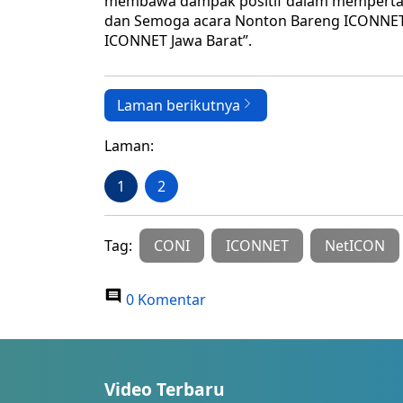
membawa dampak positif dalam mempertah
dan Semoga acara Nonton Bareng ICONNET d
ICONNET Jawa Barat”.
Laman berikutnya
Laman:
1
2
Tag:
CONI
ICONNET
NetICON
0 Komentar
Video Terbaru