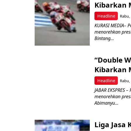
Kibarkan M
Headline
Rabu, 
KURASI MEDIA– P
menorehkan prest
Bintang...
“Double W
Kibarkan M
Headline
Rabu, 
JABAR EKSPRES – 
menorehkan prest
Abimanyu...
Liga Jasa