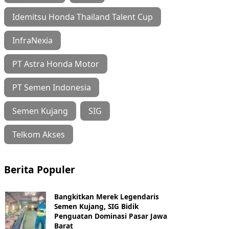
Idemitsu Honda Thailand Talent Cup
InfraNexia
PT Astra Honda Motor
PT Semen Indonesia
Semen Kujang
SIG
Telkom Akses
Berita Populer
Bangkitkan Merek Legendaris
Semen Kujang, SIG Bidik
Penguatan Dominasi Pasar Jawa
Barat