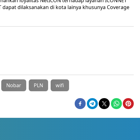
ankan loyalitas NetICON terhadap layanan ICONNET
apat dilaksanakan di kota lainya khusunya Coverage
Nobar
PLN
wifi