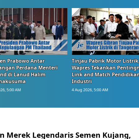
den Prabowo Antar
Tinjau Pabrik Motor Listrik
angan Perdana Menteri
Wapres Tekankan Penting
and di Lanud Halim
Link and Match Pendidika
anakusuma
Industri
26, 5:00 AM
4 Aug 2026, 5:00 AM
n Merek Legendaris Semen Kujang,