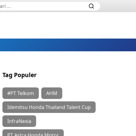
Tag Populer
#PT Telkom
AHM
Idemitsu Honda Thailand Talent Cup
InfraNexia
PT Astra Honda Motor