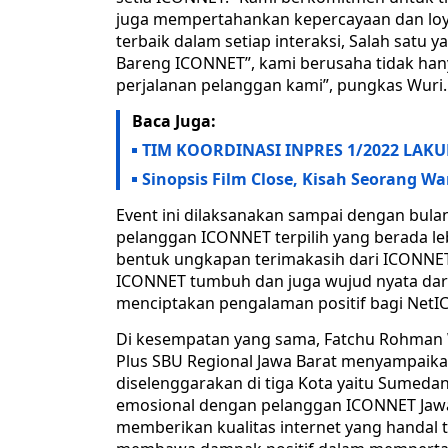
juga mempertahankan kepercayaan dan lo
terbaik dalam setiap interaksi, Salah satu 
Bareng ICONNET”, kami berusaha tidak hany
perjalanan pelanggan kami”, pungkas Wuri.
Baca Juga:
TIM KOORDINASI INPRES 1/2022 LAK
Sinopsis Film Close, Kisah Seorang W
Event ini dilaksanakan sampai dengan bula
pelanggan ICONNET terpilih yang berada lebi
bentuk ungkapan terimakasih dari ICONNE
ICONNET tumbuh dan juga wujud nyata da
menciptakan pengalaman positif bagi NetI
Di kesempatan yang sama, Fatchu Rohman Wa
Plus SBU Regional Jawa Barat menyampaik
diselenggarakan di tiga Kota yaitu Sume
emosional dengan pelanggan ICONNET Jawa 
memberikan kualitas internet yang handal t