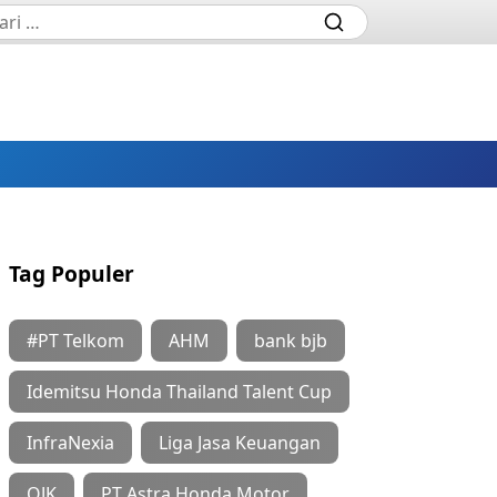
Tag Populer
#PT Telkom
AHM
bank bjb
Idemitsu Honda Thailand Talent Cup
InfraNexia
Liga Jasa Keuangan
OJK
PT Astra Honda Motor