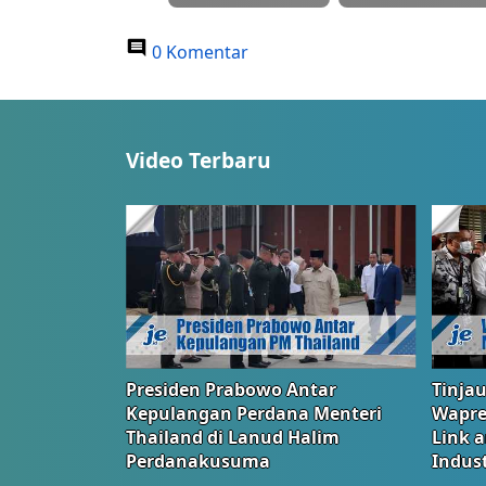
0 Komentar
Video Terbaru
Presiden Prabowo Antar
Tinjau
Kepulangan Perdana Menteri
Wapre
Thailand di Lanud Halim
Link 
Perdanakusuma
Indust