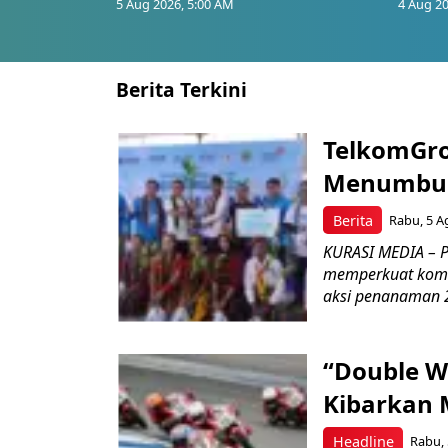
5 Aug 2026, 5:00 AM
4 Aug 20
Berita Terkini
TelkomGro
Menumbuhk
Berita
Rabu, 5 A
KURASI MEDIA – PT
memperkuat komit
aksi penanaman 2
“Double W
Kibarkan M
Headline
Rabu, 