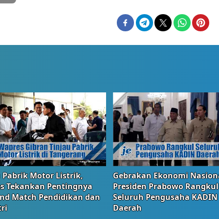
 Pabrik Motor Listrik,
Gebrakan Ekonomi Nasiona
s Tekankan Pentingnya
Presiden Prabowo Rangkul
and Match Pendidikan dan
Seluruh Pengusaha KADIN
ri
Daerah