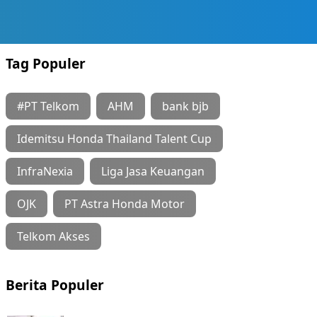
Tag Populer
#PT Telkom
AHM
bank bjb
Idemitsu Honda Thailand Talent Cup
InfraNexia
Liga Jasa Keuangan
OJK
PT Astra Honda Motor
Telkom Akses
Berita Populer