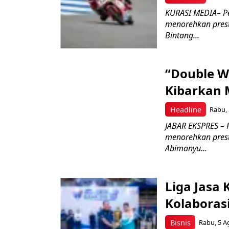
KURASI MEDIA– P
menorehkan prest
Bintang...
“Double W
Kibarkan M
Headline
Rabu, 
JABAR EKSPRES – 
menorehkan prest
Abimanyu...
Liga Jasa
Kolaboras
Bisnis
Rabu, 5 A