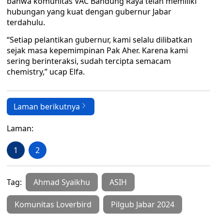
bahwa komunitas VAC Bandung Raya telah memiliki
hubungan yang kuat dengan gubernur Jabar
terdahulu.
“Setiap pelantikan gubernur, kami selalu dilibatkan
sejak masa kepemimpinan Pak Aher. Karena kami
sering berinteraksi, sudah tercipta semacam
chemistry,” ucap Elfa.
Laman berikutnya
Laman:
1
2
Tag:
Ahmad Syaikhu
ASIH
Komunitas Loverbird
Pilgub Jabar 2024