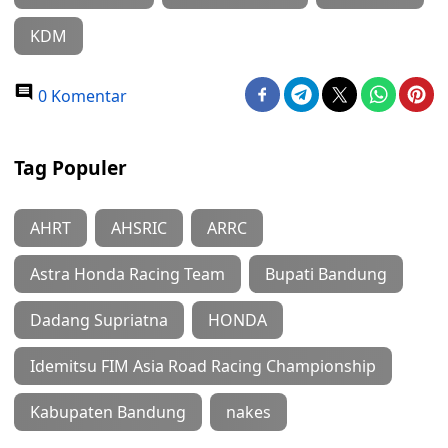
KDM
0 Komentar
Tag Populer
AHRT
AHSRIC
ARRC
Astra Honda Racing Team
Bupati Bandung
Dadang Supriatna
HONDA
Idemitsu FIM Asia Road Racing Championship
Kabupaten Bandung
nakes