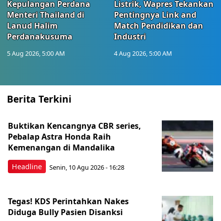
Kepulangan Perdana
Listrik, Wapres Tekankan
Menteri Thailand di
Pentingnya Link and
Lanud Halim
Match Pendidikan dan
Perdanakusuma
Industri
5 Aug 2026, 5:00 AM
4 Aug 2026, 5:00 AM
Berita Terkini
Buktikan Kencangnya CBR series,
Pebalap Astra Honda Raih
Kemenangan di Mandalika
Headline
Senin, 10 Agu 2026 - 16:28
Tegas! KDS Perintahkan Nakes
Diduga Bully Pasien Disanksi