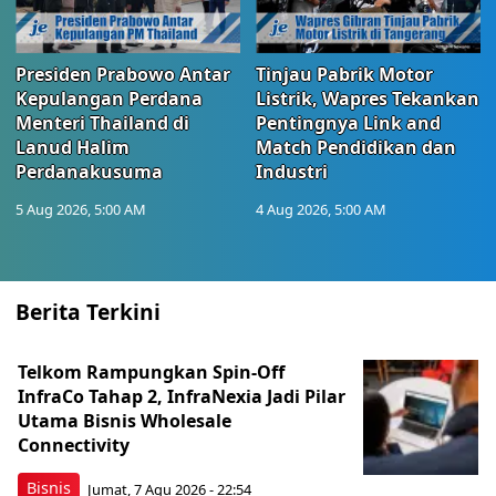
Presiden Prabowo Antar
Tinjau Pabrik Motor
Kepulangan Perdana
Listrik, Wapres Tekankan
Menteri Thailand di
Pentingnya Link and
Lanud Halim
Match Pendidikan dan
Perdanakusuma
Industri
5 Aug 2026, 5:00 AM
4 Aug 2026, 5:00 AM
Berita Terkini
Telkom Rampungkan Spin-Off
InfraCo Tahap 2, InfraNexia Jadi Pilar
Utama Bisnis Wholesale
Connectivity
Bisnis
Jumat, 7 Agu 2026 - 22:54