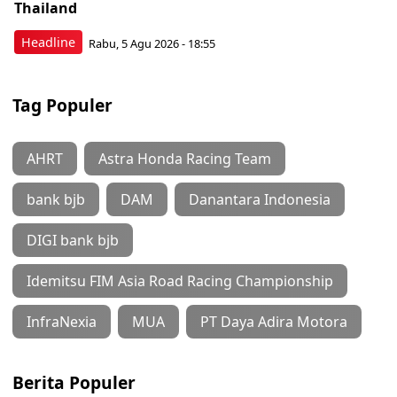
Thailand
Headline
Rabu, 5 Agu 2026 - 18:55
Tag Populer
AHRT
Astra Honda Racing Team
bank bjb
DAM
Danantara Indonesia
DIGI bank bjb
Idemitsu FIM Asia Road Racing Championship
InfraNexia
MUA
PT Daya Adira Motora
Berita Populer