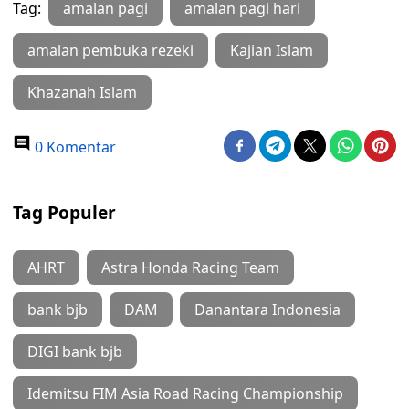
Tag:
amalan pagi
amalan pagi hari
amalan pembuka rezeki
Kajian Islam
Khazanah Islam
0 Komentar
Tag Populer
AHRT
Astra Honda Racing Team
bank bjb
DAM
Danantara Indonesia
DIGI bank bjb
Idemitsu FIM Asia Road Racing Championship