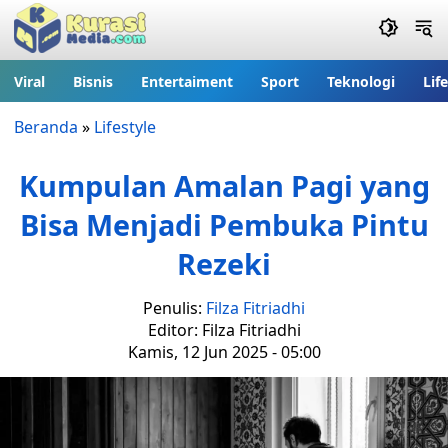
Viral
Bisnis
Entertaiment
Sport
Teknologi
Lif
Beranda
»
Lifestyle
Kumpulan Amalan Pagi yang
Bisa Menjadi Pembuka Pintu
Rezeki
Penulis:
Filza Fitriadhi
Editor: Filza Fitriadhi
Kamis, 12 Jun 2025 - 05:00