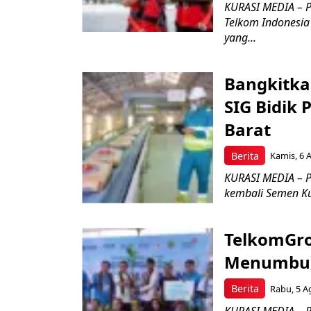
KURASI MEDIA – P
Telkom Indonesia 
yang...
Bangkitka
SIG Bidik
Barat
Berita
Kamis, 6 
KURASI MEDIA – P
kembali Semen Kuj
TelkomGro
Menumbuhk
Berita
Rabu, 5 A