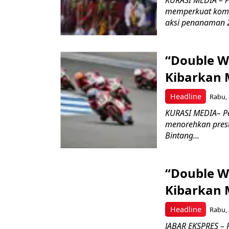
KURASI MEDIA – PT
memperkuat komit
aksi penanaman 2
“Double W
Kibarkan M
Headline
Rabu, 
KURASI MEDIA– P
menorehkan prest
Bintang...
“Double W
Kibarkan M
Headline
Rabu, 
JABAR EKSPRES – 