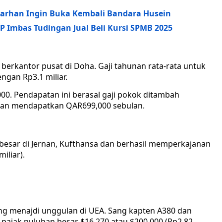
 Farhan Ingin Buka Kembali Bandara Husein
P Imbas Tudingan Jual Beli Kursi SPMB 2025
berkantor pusat di Doha. Gaji tahunan rata-rata untuk
ngan Rp3.1 miliar.
0. Pendapatan ini berasal gaji pokok ditambah
man mendapatkan QAR699,000 sebulan.
besar di Jernan, Kufthansa dan berhasil memperkajanan
iliar).
g menajdi unggulan di UEA. Sang kapten A380 dan
 pajak puluhan besar $16.270 atau $200.000 (Rp2.82