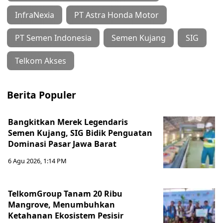
InfraNexia
PT Astra Honda Motor
PT Semen Indonesia
Semen Kujang
SIG
Telkom Akses
Berita Populer
Bangkitkan Merek Legendaris
Semen Kujang, SIG Bidik Penguatan
Dominasi Pasar Jawa Barat
6 Agu 2026, 1:14 PM
TelkomGroup Tanam 20 Ribu
Mangrove, Menumbuhkan
Ketahanan Ekosistem Pesisir