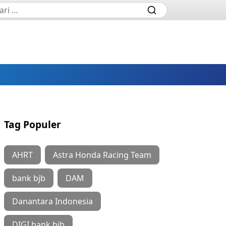
Tag Populer
AHRT
Astra Honda Racing Team
bank bjb
DAM
Danantara Indonesia
DIGI bank bjb