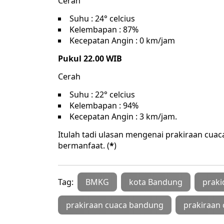
Cerah
Suhu : 24° celcius
Kelembapan : 87%
Kecepatan Angin : 0 km/jam
Pukul 22.00 WIB
Cerah
Suhu : 22° celcius
Kelembapan : 94%
Kecepatan Angin : 3 km/jam.
Itulah tadi ulasan mengenai prakiraan cuac
bermanfaat. (
*
)
Tag:
BMKG
kota Bandung
praki
prakiraan cuaca bandung
prakiraan 