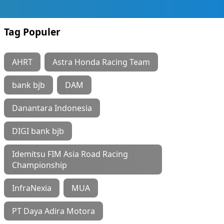
Tag Populer
AHRT
Astra Honda Racing Team
bank bjb
DAM
Danantara Indonesia
DIGI bank bjb
Idemitsu FIM Asia Road Racing
Championship
InfraNexia
MUA
PT Daya Adira Motora