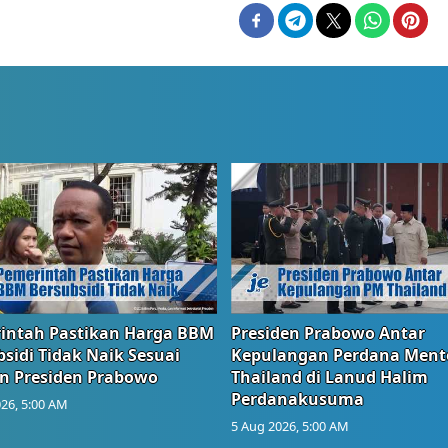
intah Pastikan Harga BBM
Presiden Prabowo Antar
sidi Tidak Naik Sesuai
Kepulangan Perdana Ment
n Presiden Prabowo
Thailand di Lanud Halim
Perdanakusuma
26, 5:00 AM
5 Aug 2026, 5:00 AM