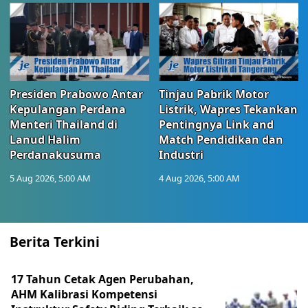
Presiden Prabowo Antar
Tinjau Pabrik Motor
Kepulangan Perdana
Listrik, Wapres Tekankan
Menteri Thailand di
Pentingnya Link and
Lanud Halim
Match Pendidikan dan
Perdanakusuma
Industri
5 Aug 2026, 5:00 AM
4 Aug 2026, 5:00 AM
Berita Terkini
17 Tahun Cetak Agen Perubahan,
AHM Kalibrasi Kompetensi