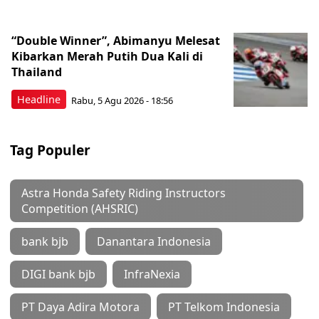
“Double Winner”, Abimanyu Melesat
Kibarkan Merah Putih Dua Kali di
Thailand
Headline
Rabu, 5 Agu 2026 - 18:56
Tag Populer
Astra Honda Safety Riding Instructors
Competition (AHSRIC)
bank bjb
Danantara Indonesia
DIGI bank bjb
InfraNexia
PT Daya Adira Motora
PT Telkom Indonesia