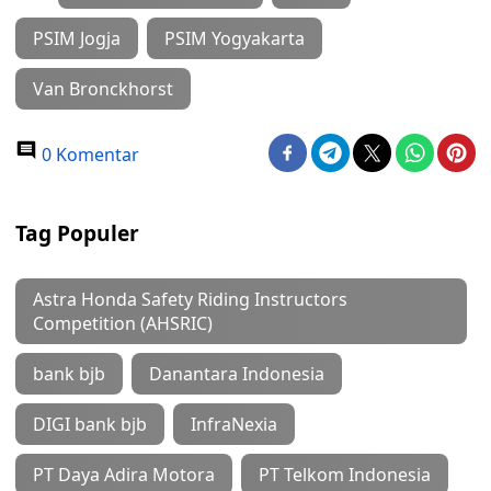
PSIM Jogja
PSIM Yogyakarta
Van Bronckhorst
0 Komentar
Tag Populer
Astra Honda Safety Riding Instructors
Competition (AHSRIC)
bank bjb
Danantara Indonesia
DIGI bank bjb
InfraNexia
PT Daya Adira Motora
PT Telkom Indonesia