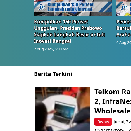
Kumpulkan 150 Periset
Pemer
Unggulan, Presiden Prabowo
Bersub
Siapkan Langkah Besar untuk
Araha
Inovasi Bangsa!
6 Aug 20
7 Aug 2026, 5:00 AM
Berita Terkini
Telkom Ra
2, InfraNe
Wholesale
Bisnis
Jumat, 7 