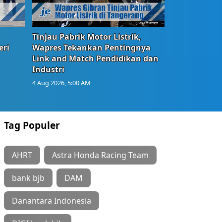
Tinjau Pabrik Motor Listrik,
eri
Wapres Tekankan Pentingnya
Link and Match Pendidikan dan
Industri
4 Aug 2026, 5:00 AM
Tag Populer
AHRT
Astra Honda Racing Team
bank bjb
DAM
Danantara Indonesia