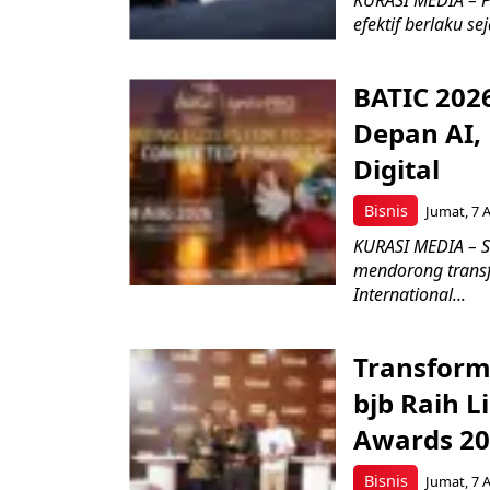
KURASI MEDIA – P
efektif berlaku se
BATIC 202
Depan AI, 
Digital
Bisnis
Jumat, 7 
KURASI MEDIA – S
mendorong transfo
International...
Transform
bjb Raih 
Awards 2
Bisnis
Jumat, 7 