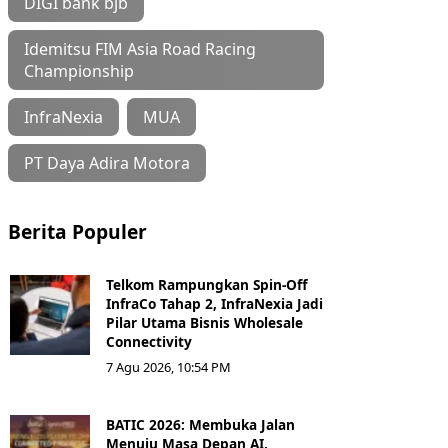
DIGI bank bjb
Idemitsu FIM Asia Road Racing
Championship
InfraNexia
MUA
PT Daya Adira Motora
Berita Populer
Telkom Rampungkan Spin-Off
InfraCo Tahap 2, InfraNexia Jadi
Pilar Utama Bisnis Wholesale
Connectivity
7 Agu 2026, 10:54 PM
BATIC 2026: Membuka Jalan
Menuju Masa Depan AI,