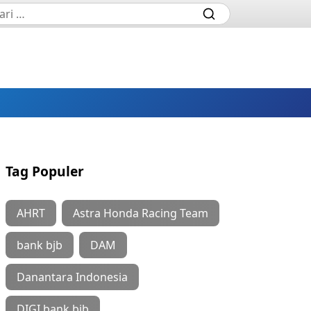
Tag Populer
AHRT
Astra Honda Racing Team
bank bjb
DAM
Danantara Indonesia
DIGI bank bjb