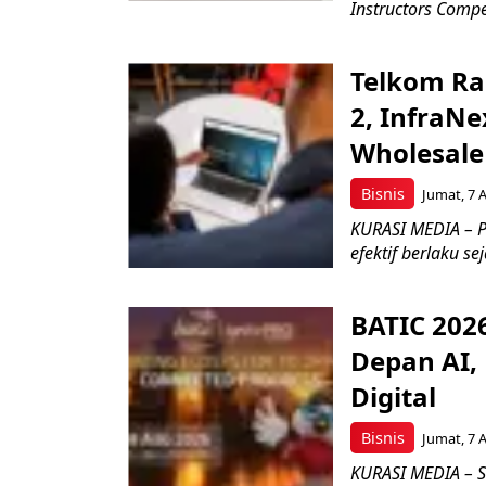
Instructors Compet
Telkom Ra
2, InfraNe
Wholesale
Bisnis
Jumat, 7 
KURASI MEDIA – P
efektif berlaku se
BATIC 202
Depan AI, 
Digital
Bisnis
Jumat, 7 
KURASI MEDIA – S