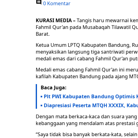
0 Komentar
KURASI MEDIA –
Tangis haru mewarnai ke
Fahmil Qur’an pada Musabaqah Tilawatil Qu
Barat.
Ketua Umum LPTQ Kabupaten Bandung, Ruli
menyaksikan langsung tiga santriwati per
medali emas dari cabang Fahmil Qur’an putr
Medali emas cabang Fahmil Qur’an ini me
kafilah Kabupaten Bandung pada ajang MT
Baca Juga:
Plt PWI Kabupaten Bandung Optimis 
Diapresiasi Peserta MTQH XXXIX, Kab
Dengan mata berkaca-kaca dan suara yang s
kebanggaan yang mendalam atas prestasi g
“Saya tidak bisa banyak berkata-kata, selai