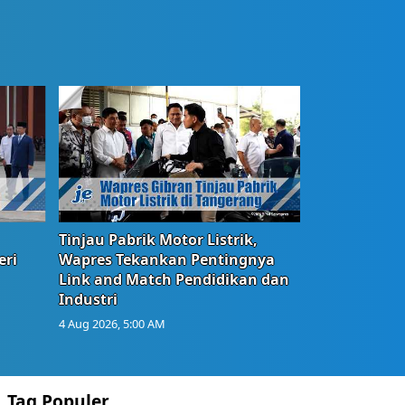
Tinjau Pabrik Motor Listrik,
eri
Wapres Tekankan Pentingnya
Link and Match Pendidikan dan
Industri
4 Aug 2026, 5:00 AM
Tag Populer