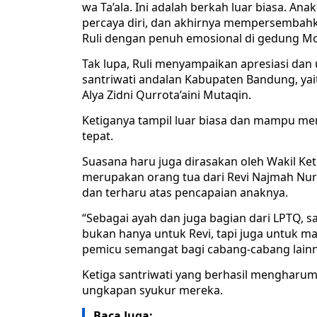
wa Ta’ala. Ini adalah berkah luar biasa. 
percaya diri, dan akhirnya mempersembah
Ruli dengan penuh emosional di gedung Mo
Tak lupa, Ruli menyampaikan apresiasi dan 
santriwati andalan Kabupaten Bandung, yai
Alya Zidni Qurrota’aini Mutaqin.
Ketiganya tampil luar biasa dan mampu me
tepat.
Suasana haru juga dirasakan oleh Wakil K
merupakan orang tua dari Revi Najmah Nur
dan terharu atas pencapaian anaknya.
“Sebagai ayah dan juga bagian dari LPTQ, s
bukan hanya untuk Revi, tapi juga untuk 
pemicu semangat bagi cabang-cabang lainn
Ketiga santriwati yang berhasil mengha
ungkapan syukur mereka.
Baca Juga: