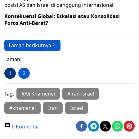
posisi AS dan Israel di panggung internasional.
Konsekuensi Global: Eskalasi atau Konsolidasi
Poros Anti-Barat?
Laman berikutnya
Laman:
1
2
Tag:
#Ali Khamenei
#iran-israel
#khamenei
Iran
Israel
0 Komentar