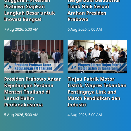
Unggulan, Presiden
Harga BBM Bersubsidi
Prabowo Siapkan
Tidak Naik Sesuai
Langkah Besar untuk
Arahan Presiden
Inovasi Bangsa!
Prabowo
7 Aug 2026, 5:00 AM
6 Aug 2026, 5:00 AM
Presiden Prabowo Antar
Tinjau Pabrik Motor
Kepulangan Perdana
Listrik, Wapres Tekankan
Menteri Thailand di
Pentingnya Link and
Lanud Halim
Match Pendidikan dan
Perdanakusuma
Industri
5 Aug 2026, 5:00 AM
4 Aug 2026, 5:00 AM