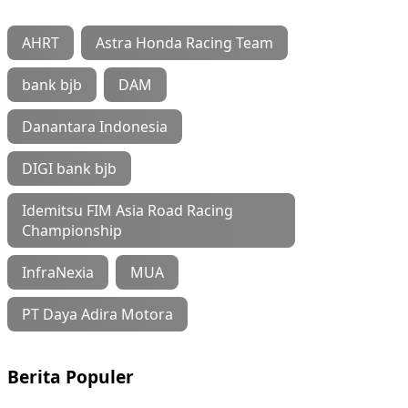
AHRT
Astra Honda Racing Team
bank bjb
DAM
Danantara Indonesia
DIGI bank bjb
Idemitsu FIM Asia Road Racing
Championship
InfraNexia
MUA
PT Daya Adira Motora
Berita Populer