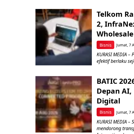
Telkom Ra
2, InfraNe
Wholesale
Bisnis
Jumat, 7 
KURASI MEDIA – P
efektif berlaku se
BATIC 202
Depan AI, 
Digital
Bisnis
Jumat, 7 
KURASI MEDIA – S
mendorong transfo