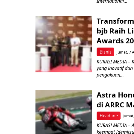
International...
Transform
bjb Raih 
Awards 2
Bisnis
Jumat, 7 
KURASI MEDIA – 
yang inovatif da
pengakuan...
Astra Hond
di ARRC M
Headline
Jumat,
KURASI MEDIA – A
keempat Idemitsu