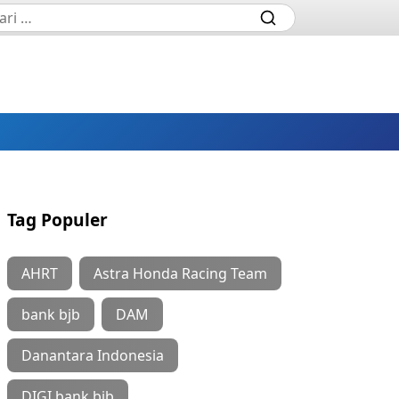
Tag Populer
AHRT
Astra Honda Racing Team
bank bjb
DAM
Danantara Indonesia
DIGI bank bjb