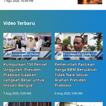
7 Agu 2026, 10:39 PM
Video Terbaru
Kumpulkan 150 Periset
Pemerintah Pastikan
Unggulan, Presiden
Harga BBM Bersubsidi
Prabowo Siapkan
Tidak Naik Sesuai
Langkah Besar untuk
Arahan Presiden
Inovasi Bangsa!
Prabowo
7 Aug 2026, 5:00 AM
6 Aug 2026, 5:00 AM