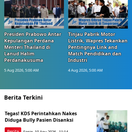
Presiden Prabowo Antar
Tinjau Pabrik Motor
Kepulangan Perdana
Listrik, Wapres Tekankan
Menteri Thailand di
Pentingnya Link and
Lanud Halim
Match Pendidikan dan
Perdanakusuma
Industri
5 Aug 2026, 5:00 AM
4 Aug 2026, 5:00 AM
Berita Terkini
Tegas! KDS Perintahkan Nakes
Diduga Bully Pasien Disanksi
Berita
Senin, 10 Agu 2026 - 11:14