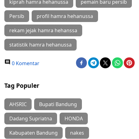
kiprah hamra hehanussa
pemain baru persib
Persib
profil hamra hehanussa
rekam jejak hamra hehanssa
statistik hamra hehanussa
0 Komentar
Tag Populer
AHSRIC
Bupati Bandung
Dadang Supriatna
HONDA
Kabupaten Bandung
nakes