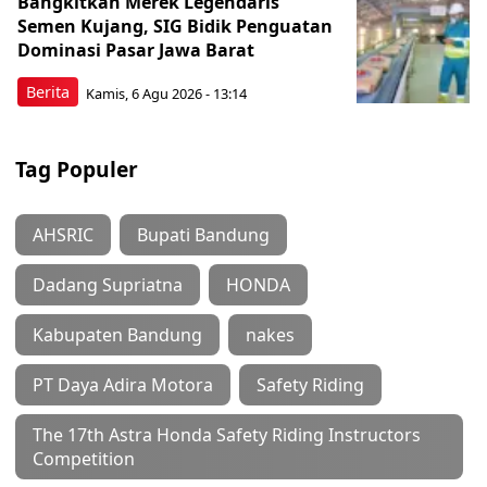
Bangkitkan Merek Legendaris
Semen Kujang, SIG Bidik Penguatan
Dominasi Pasar Jawa Barat
Berita
Kamis, 6 Agu 2026 - 13:14
Tag Populer
AHSRIC
Bupati Bandung
Dadang Supriatna
HONDA
Kabupaten Bandung
nakes
PT Daya Adira Motora
Safety Riding
The 17th Astra Honda Safety Riding Instructors
Competition