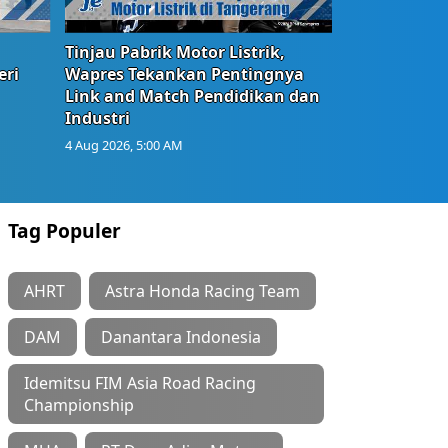
Tinjau Pabrik Motor Listrik,
eri
Wapres Tekankan Pentingnya
Link and Match Pendidikan dan
Industri
4 Aug 2026, 5:00 AM
Tag Populer
AHRT
Astra Honda Racing Team
DAM
Danantara Indonesia
Idemitsu FIM Asia Road Racing
Championship