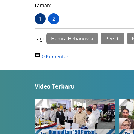
Laman:
1
2
Tag:
Hamra Hehanussa
Persib
P
0 Komentar
Video Terbaru