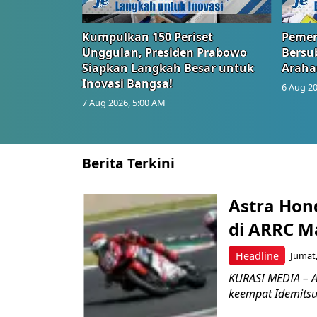
Kumpulkan 150 Periset
Pemer
Unggulan, Presiden Prabowo
Bersub
Siapkan Langkah Besar untuk
Araha
Inovasi Bangsa!
6 Aug 20
7 Aug 2026, 5:00 AM
Berita Terkini
Astra Hond
di ARRC M
Headline
Jumat,
KURASI MEDIA – A
keempat Idemitsu