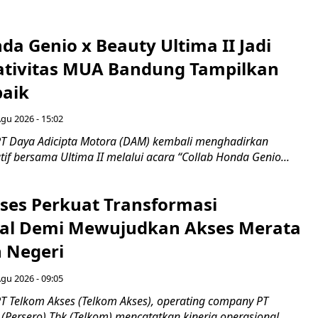
da Genio x Beauty Ultima II Jadi
ativitas MUA Bandung Tampilkan
baik
Agu 2026 - 15:02
T Daya Adicipta Motora (DAM) kembali menghadirkan
atif bersama Ultima II melalui acara “Collab Honda Genio...
ses Perkuat Transformasi
al Demi Mewujudkan Akses Merata
h Negeri
Agu 2026 - 09:05
T Telkom Akses (Telkom Akses), operating company PT
(Persero) Tbk (Telkom) mencatatkan kinerja operasional