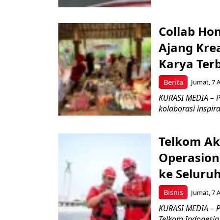
Collab Hon
Ajang Kre
Karya Ter
Berita
Jumat, 7 
KURASI MEDIA – P
kolaborasi inspir
Telkom Ak
Operasion
ke Seluru
Bisnis
Jumat, 7 
KURASI MEDIA – P
Telkom Indonesia 