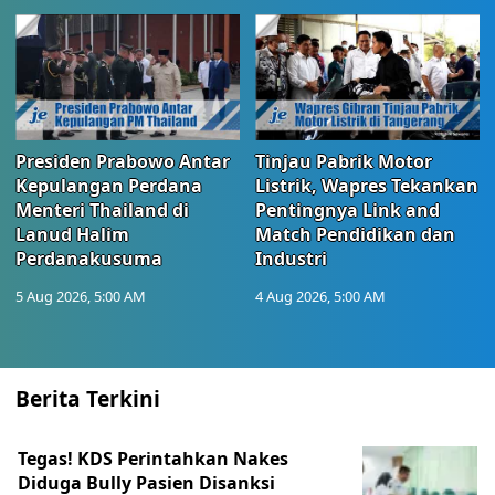
Presiden Prabowo Antar
Tinjau Pabrik Motor
Kepulangan Perdana
Listrik, Wapres Tekankan
Menteri Thailand di
Pentingnya Link and
Lanud Halim
Match Pendidikan dan
Perdanakusuma
Industri
5 Aug 2026, 5:00 AM
4 Aug 2026, 5:00 AM
Berita Terkini
Tegas! KDS Perintahkan Nakes
Diduga Bully Pasien Disanksi