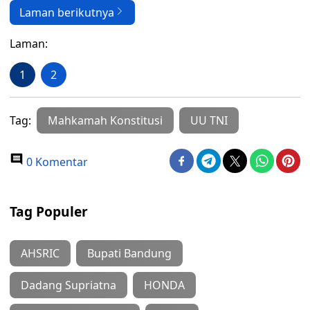
Laman berikutnya
Laman:
1
2
Tag:
Mahkamah Konstitusi
UU TNI
0 Komentar
Tag Populer
AHSRIC
Bupati Bandung
Dadang Supriatna
HONDA