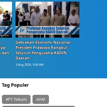
,
Gebrakan Ekonomi Nasional:
nya
Presiden Prabowo Rangkul
n dan
Seluruh Pengusaha KADIN
Daerah
3 Aug 2026, 5:00 AM
Tag Populer
#PT Telkom
AHM