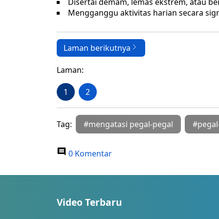
Disertai demam, lemas ekstrem, atau b
Mengganggu aktivitas harian secara sign
Laman berikutnya
Laman:
1
2
Tag:
#mengatasi pegal-pegal
#pegal
0 Komentar
Video Terbaru