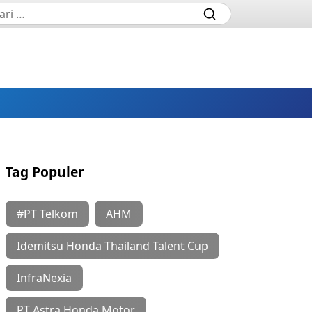
Tag Populer
#PT Telkom
AHM
Idemitsu Honda Thailand Talent Cup
InfraNexia
PT Astra Honda Motor