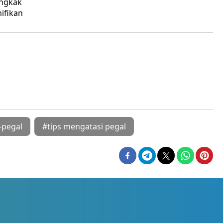
engkak
ifikan
-pegal
#tips mengatasi pegal