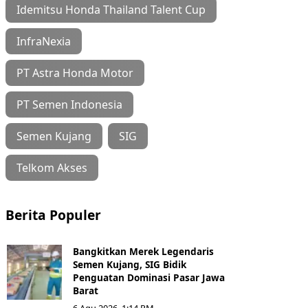
Idemitsu Honda Thailand Talent Cup
InfraNexia
PT Astra Honda Motor
PT Semen Indonesia
Semen Kujang
SIG
Telkom Akses
Berita Populer
Bangkitkan Merek Legendaris
Semen Kujang, SIG Bidik
Penguatan Dominasi Pasar Jawa
Barat
6 Agu 2026, 1:14 PM