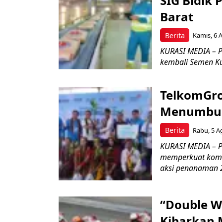
SIG Bidik
Barat
Berita
Kamis, 6 
KURASI MEDIA – P
kembali Semen Kuj
TelkomGro
Menumbuhk
Berita
Rabu, 5 A
KURASI MEDIA – PT
memperkuat komit
aksi penanaman 2
“Double W
Kibarkan M