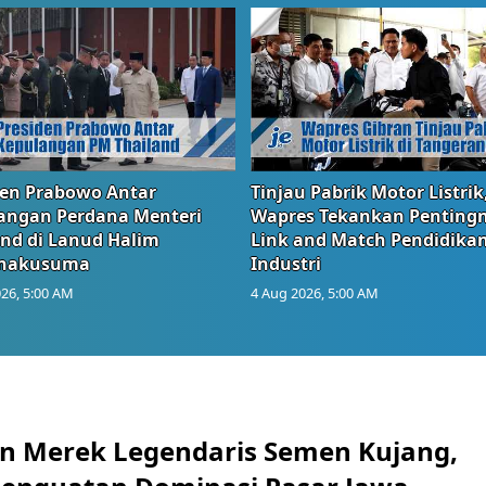
den Prabowo Antar
Tinjau Pabrik Motor Listrik
angan Perdana Menteri
Wapres Tekankan Penting
and di Lanud Halim
Link and Match Pendidika
anakusuma
Industri
26, 5:00 AM
4 Aug 2026, 5:00 AM
n Merek Legendaris Semen Kujang,