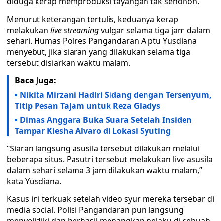
diduga kerap memproduksi tayangan tak senonoh.
Menurut keterangan tertulis, keduanya kerap
melakukan
live streaming
vulgar selama tiga jam dalam
sehari. Humas Polres Pangandaran Aiptu Yusdiana
menyebut, jika siaran yang dilakukan selama tiga
tersebut disiarkan waktu malam.
Baca Juga:
Nikita Mirzani Hadiri Sidang dengan Tersenyum,
Titip Pesan Tajam untuk Reza Gladys
Dimas Anggara Buka Suara Setelah Insiden
Tampar Kiesha Alvaro di Lokasi Syuting
“Siaran langsung asusila tersebut dilakukan melalui
beberapa situs. Pasutri tersebut melakukan live asusila
dalam sehari selama 3 jam dilakukan waktu malam,”
kata Yusdiana.
Kasus ini terkuak setelah video syur mereka tersebar di
media social. Polisi Pangandaran pun langsung
menyelidiki dan berhasil menangkap pelaku di sebuah