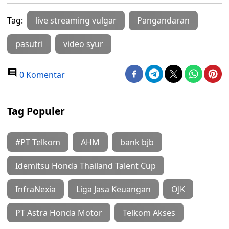
Tag:
live streaming vulgar
Pangandaran
pasutri
video syur
0 Komentar
Tag Populer
#PT Telkom
AHM
bank bjb
Idemitsu Honda Thailand Talent Cup
InfraNexia
Liga Jasa Keuangan
OJK
PT Astra Honda Motor
Telkom Akses