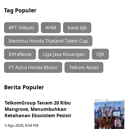
Tag Populer
#PT Telkom
AHM
bank bjb
Idemitsu Honda Thailand Talent Cup
InfraNexia
Liga Jasa Keuangan
OJK
PT Astra Honda Motor
Telkom Akses
Berita Populer
TelkomGroup Tanam 20 Ribu
Mangrove, Menumbuhkan
Ketahanan Ekosistem Pesisir
5 Agu 2026, 8:54 PM