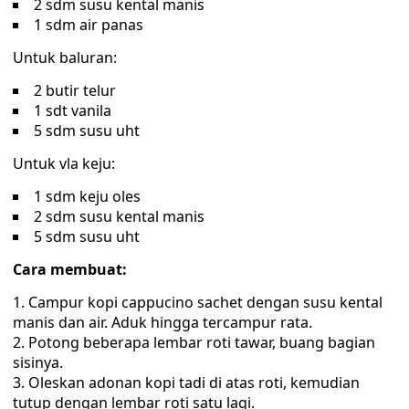
2 sdm susu kental manis
1 sdm air panas
Untuk baluran:
2 butir telur
1 sdt vanila
5 sdm susu uht
Untuk vla keju:
1 sdm keju oles
2 sdm susu kental manis
5 sdm susu uht
Cara membuat:
Campur kopi cappucino sachet dengan susu kental
manis dan air. Aduk hingga tercampur rata.
Potong beberapa lembar roti tawar, buang bagian
sisinya.
Oleskan adonan kopi tadi di atas roti, kemudian
tutup dengan lembar roti satu lagi.