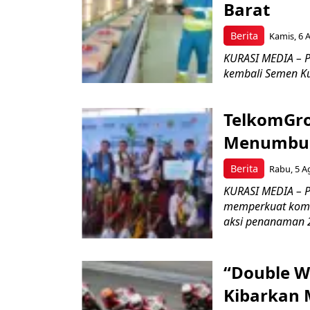
Barat
Berita
Kamis, 6 
KURASI MEDIA – P
kembali Semen Kuj
TelkomGro
Menumbuhk
Berita
Rabu, 5 A
KURASI MEDIA – PT
memperkuat komit
aksi penanaman 2
“Double W
Kibarkan M