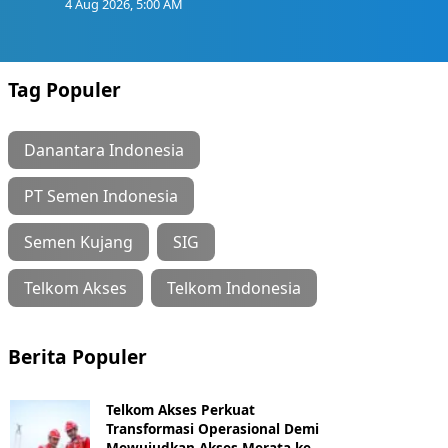
4 Aug 2026, 5:00 AM
Tag Populer
Danantara Indonesia
PT Semen Indonesia
Semen Kujang
SIG
Telkom Akses
Telkom Indonesia
Berita Populer
Telkom Akses Perkuat
Transformasi Operasional Demi
Mewujudkan Akses Merata ke