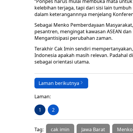
“Ponpes harus mulai membuka mata untuk 
kelebihan terjaga, tapi dari sisi lain tum
dalam keterangannnya menjelang Konferensi
Sebagai Menko Pemberdayaan Masyarakat, C
pesantren, mengingat kawasan ASEAN dan be
Mengantisipasi perubahan zaman.
Terakhir Cak Imin sendiri mempertanyakan,
Indonesia apakah masih relevan. Padahal 
sebagai orientasi utama.
Laman berikutnya
Laman:
1
2
Tag:
cak imin
Jawa Barat
Menko