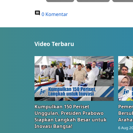
0 Komentar
Video Terbaru
Kumpulkan 150 Periset
Pemer
Unggulan, Presiden Prabowo
Bersub
Siapkan Langkah Besar untuk
Araha
Inovasi Bangsa!
6 Aug 20