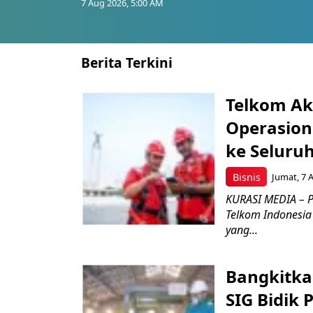
7 Aug 2026, 5:00 AM
Berita Terkini
Telkom Ak
Operasion
ke Seluru
Bisnis
Jumat, 7 
KURASI MEDIA – P
Telkom Indonesia 
yang...
Bangkitka
SIG Bidik