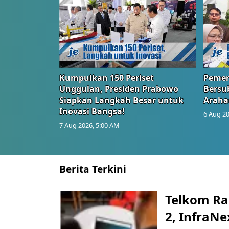
Kumpulkan 150 Periset
Pemer
Unggulan, Presiden Prabowo
Bersub
Siapkan Langkah Besar untuk
Araha
Inovasi Bangsa!
6 Aug 20
7 Aug 2026, 5:00 AM
Berita Terkini
Telkom Ra
2, InfraNe