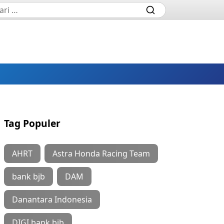
Tag Populer
AHRT
Astra Honda Racing Team
bank bjb
DAM
Danantara Indonesia
DIGI bank bjb