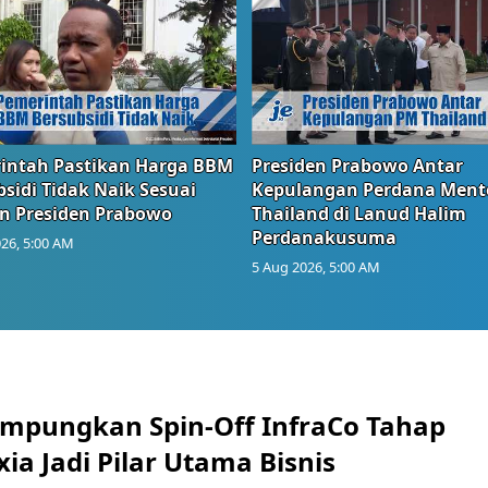
intah Pastikan Harga BBM
Presiden Prabowo Antar
sidi Tidak Naik Sesuai
Kepulangan Perdana Ment
n Presiden Prabowo
Thailand di Lanud Halim
Perdanakusuma
26, 5:00 AM
5 Aug 2026, 5:00 AM
mpungkan Spin-Off InfraCo Tahap
xia Jadi Pilar Utama Bisnis