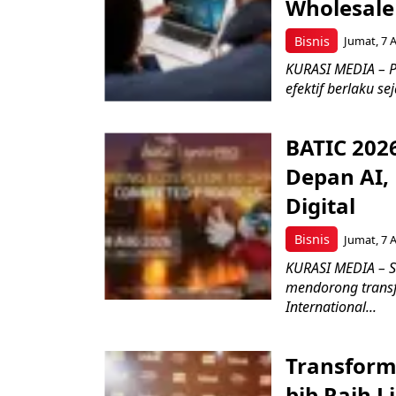
Wholesale
Bisnis
Jumat, 7 
KURASI MEDIA – P
efektif berlaku se
BATIC 202
Depan AI, 
Digital
Bisnis
Jumat, 7 
KURASI MEDIA – S
mendorong transfo
International...
Transform
bjb Raih 