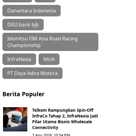
Danantara Indonesia
DIGI bank bjb
Idemitsu FIM Asia Road Racing
Championship
InfraNexia
MUA
PT Daya Adira Motora
Berita Populer
Telkom Rampungkan Spin-Off
InfraCo Tahap 2, InfraNexia Jadi
Pilar Utama Bisnis Wholesale
Connectivity
7 Agu 2026, 10:54 PM