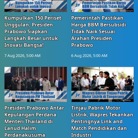
Kumpulkan 150 Periset
Pemerintah Pastikan
Unggulan, Presiden
Harga BBM Bersubsidi
Prabowo Siapkan
Tidak Naik Sesuai
Langkah Besar untuk
Arahan Presiden
Inovasi Bangsa!
Prabowo
7 Aug 2026, 5:00 AM
6 Aug 2026, 5:00 AM
Presiden Prabowo Antar
Tinjau Pabrik Motor
Kepulangan Perdana
Listrik, Wapres Tekankan
Menteri Thailand di
Pentingnya Link and
Lanud Halim
Match Pendidikan dan
Perdanakusuma
Industri