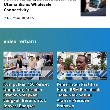
Utama Bisnis Wholesale
Connectivity
7 Agu 2026, 10:54 PM
Video Terbaru
Kumpulkan 150 Periset
Pemerintah Pastikan
Unggulan, Presiden
Harga BBM Bersubsidi
Prabowo Siapkan
Tidak Naik Sesuai
Langkah Besar untuk
Arahan Presiden
Inovasi Bangsa!
Prabowo