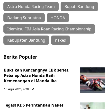
Astra Honda Racing Team
Bupati Bandung
Dadang Supriatna
HONDA
Idemitsu FIM Asia Road Racing Championship
Kabupaten Bandung
nakes
Berita Populer
Buktikan Kencangnya CBR series,
Pebalap Astra Honda Raih
Kemenangan di Mandalika
10 Agu 2026, 4:28 PM
Tegas! KDS Perintahkan Nakes