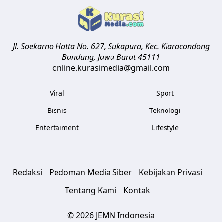
Jl. Soekarno Hatta No. 627, Sukapura, Kec. Kiaracondong
Bandung
,
Jawa Barat
45111
online.kurasimedia@gmail.com
Viral
Sport
Bisnis
Teknologi
Entertaiment
Lifestyle
Redaksi
Pedoman Media Siber
Kebijakan Privasi
Tentang Kami
Kontak
© 2026 JEMN Indonesia