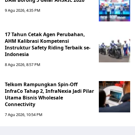
DAM Borong 5 Gelar AHSRIC 2026
9 Agu 2026, 4:35 PM
17 Tahun Cetak Agen Perubahan,
AHM Kalibrasi Kompetensi
Instruktur Safety Riding Terbaik se-
Indonesia
8 Agu 2026, 8:57 PM
Telkom Rampungkan Spin-Off
InfraCo Tahap 2, InfraNexia Jadi Pilar
Utama Bisnis Wholesale
Connectivity
7 Agu 2026, 10:54 PM