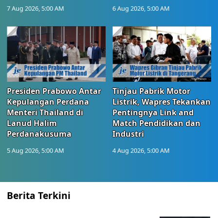
7 Aug 2026, 5:00 AM
6 Aug 2026, 5:00 AM
Presiden Prabowo Antar
Tinjau Pabrik Motor
Kepulangan Perdana
Listrik, Wapres Tekankan
Menteri Thailand di
Pentingnya Link and
Lanud Halim
Match Pendidikan dan
Perdanakusuma
Industri
5 Aug 2026, 5:00 AM
4 Aug 2026, 5:00 AM
Berita Terkini