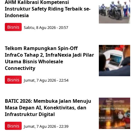
AHM Kalibrasi Kompetensi
Instruktur Safety Riding Terbaik se-
Indonesia
Bisnis
Sabtu, 8 Agu 2026 - 20:57
Telkom Rampungkan Spin-Off
InfraCo Tahap 2, InfraNexia Jadi Pilar
Utama Bisnis Wholesale
Connectivity
Bisnis
Jumat, 7 Agu 2026 - 22:54
BATIC 2026: Membuka Jalan Menuju
Masa Depan AI, Konektivitas, dan
Infrastruktur Digital
Bisnis
Jumat, 7 Agu 2026 - 22:39