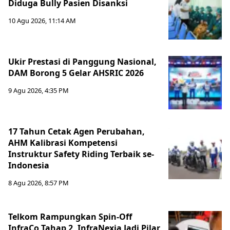
Diduga Bully Pasien Disanksi
10 Agu 2026, 11:14 AM
Ukir Prestasi di Panggung Nasional,
DAM Borong 5 Gelar AHSRIC 2026
9 Agu 2026, 4:35 PM
17 Tahun Cetak Agen Perubahan,
AHM Kalibrasi Kompetensi
Instruktur Safety Riding Terbaik se-
Indonesia
8 Agu 2026, 8:57 PM
Telkom Rampungkan Spin-Off
InfraCo Tahap 2, InfraNexia Jadi Pilar