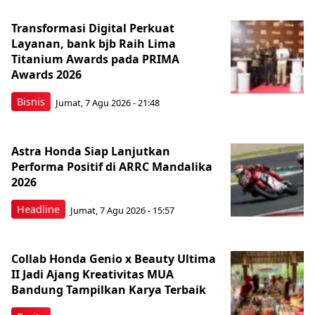
Transformasi Digital Perkuat
Layanan, bank bjb Raih Lima
Titanium Awards pada PRIMA
Awards 2026
Bisnis
Jumat, 7 Agu 2026 - 21:48
Astra Honda Siap Lanjutkan
Performa Positif di ARRC Mandalika
2026
Headline
Jumat, 7 Agu 2026 - 15:57
Collab Honda Genio x Beauty Ultima
II Jadi Ajang Kreativitas MUA
Bandung Tampilkan Karya Terbaik