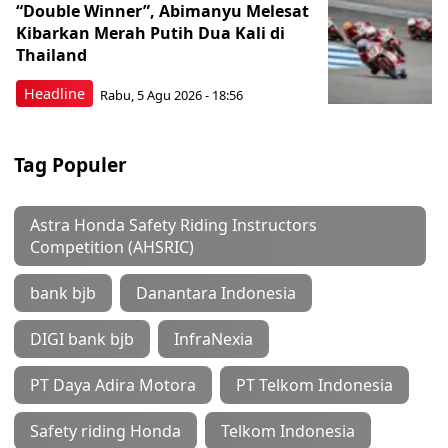
“Double Winner”, Abimanyu Melesat
Kibarkan Merah Putih Dua Kali di
Thailand
Headline
Rabu, 5 Agu 2026 - 18:56
Tag Populer
Astra Honda Safety Riding Instructors
Competition (AHSRIC)
bank bjb
Danantara Indonesia
DIGI bank bjb
InfraNexia
PT Daya Adira Motora
PT Telkom Indonesia
Safety riding Honda
Telkom Indonesia