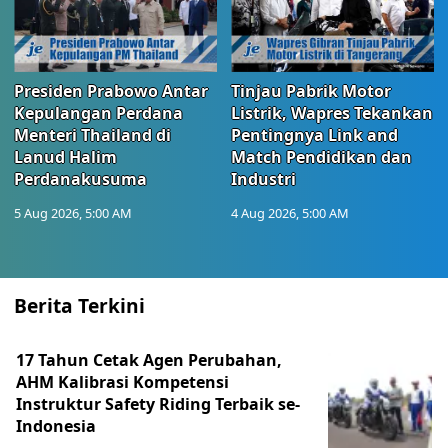
Presiden Prabowo Antar
Tinjau Pabrik Motor
Kepulangan Perdana
Listrik, Wapres Tekankan
Menteri Thailand di
Pentingnya Link and
Lanud Halim
Match Pendidikan dan
Perdanakusuma
Industri
5 Aug 2026, 5:00 AM
4 Aug 2026, 5:00 AM
Berita Terkini
17 Tahun Cetak Agen Perubahan,
AHM Kalibrasi Kompetensi
Instruktur Safety Riding Terbaik se-
Indonesia