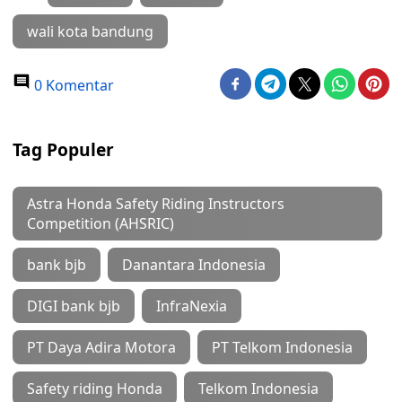
wali kota bandung
0 Komentar
Tag Populer
Astra Honda Safety Riding Instructors
Competition (AHSRIC)
bank bjb
Danantara Indonesia
DIGI bank bjb
InfraNexia
PT Daya Adira Motora
PT Telkom Indonesia
Safety riding Honda
Telkom Indonesia