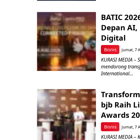
BATIC 202
Depan AI, 
Digital
Bisnis
Jumat, 7 
KURASI MEDIA – S
mendorong transfo
International...
Transform
bjb Raih 
Awards 2
Bisnis
Jumat, 7 
KURASI MEDIA – 