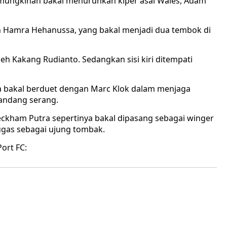
emungkinan bakal menurunkan kiper asal Wales, Adam
dan Hamra Hehanussa, yang bakal menjadi dua tembok di
leh Kakang Rudianto. Sedangkan sisi kiri ditempati
a bakal berduet dengan Marc Klok dalam menjaga
landang serang.
Beckham Putra sepertinya bakal dipasang sebagai winger
ugas sebagai ujung tombak.
ort FC: