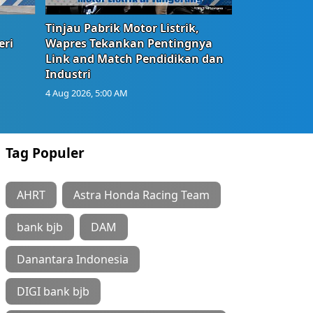
Tinjau Pabrik Motor Listrik,
eri
Wapres Tekankan Pentingnya
Link and Match Pendidikan dan
Industri
4 Aug 2026, 5:00 AM
Tag Populer
AHRT
Astra Honda Racing Team
bank bjb
DAM
Danantara Indonesia
DIGI bank bjb