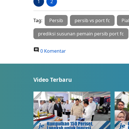
1
2
Tag:
Persib
persib vs port fc
Pia
prediksi susunan pemain persib port fc
0 Komentar
Video Terbaru