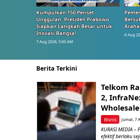
Kumpulkan 150 Periset
Pemer
Unggulan, Presiden Prabowo
Bersub
Siapkan Langkah Besar untuk
Araha
Inovasi Bangsa!
6 Aug 20
7 Aug 2026, 5:00 AM
Berita Terkini
Telkom Ra
2, InfraNe
Wholesale
Bisnis
Jumat, 7 
KURASI MEDIA – P
efektif berlaku se