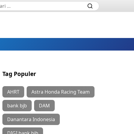
Tag Populer
AHRT
Astra Honda Racing Team
bank bjb
DAM
Danantara Indonesia
DIGI bank bjb