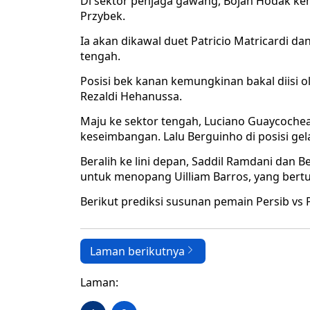
Di sektor penjaga gawang, Bojan Hodak k
Przybek.
Ia akan dikawal duet Patricio Matricardi 
tengah.
Posisi bek kanan kemungkinan bakal diisi o
Rezaldi Hehanussa.
Maju ke sektor tengah, Luciano Guaycoche
keseimbangan. Lalu Berguinho di posisi ge
Beralih ke lini depan, Saddil Ramdani dan 
untuk menopang Uilliam Barros, yang bert
Berikut prediksi susunan pemain Persib vs P
Laman berikutnya
Laman: