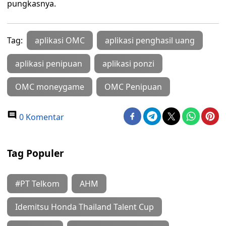
pungkasnya.
Tag:
aplikasi OMC
aplikasi penghasil uang
aplikasi penipuan
aplikasi ponzi
OMC moneygame
OMC Penipuan
0 Komentar
Tag Populer
#PT Telkom
AHM
Idemitsu Honda Thailand Talent Cup