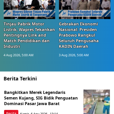
Tinjau Pabrik Motor
Gebrakan Ekonomi
Listrik, Wapres Tekankan
Nasional: Presiden
Pentingnya Link and
Prabowo Rangkul
Match Pendidikan dan
Seluruh Pengusaha
Industri
KADIN Daerah
4 Aug 2026, 5:00 AM
3 Aug 2026, 5:00 AM
Berita Terkini
Bangkitkan Merek Legendaris
Semen Kujang, SIG Bidik Penguatan
Dominasi Pasar Jawa Barat
Berita
Kamis, 6 Agu 2026 - 13:14