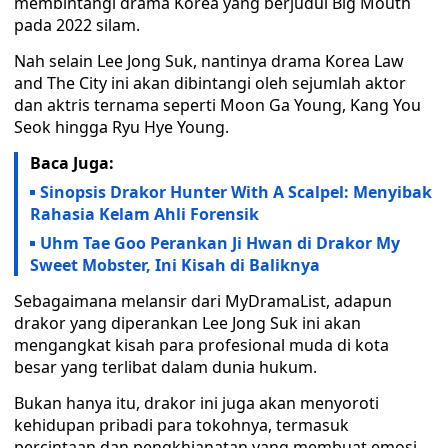
membintangi drama Korea yang berjudul Big Mouth
pada 2022 silam.
Nah selain Lee Jong Suk, nantinya drama Korea Law
and The City ini akan dibintangi oleh sejumlah aktor
dan aktris ternama seperti Moon Ga Young, Kang You
Seok hingga Ryu Hye Young.
Baca Juga:
Sinopsis Drakor Hunter With A Scalpel: Menyibak
Rahasia Kelam Ahli Forensik
Uhm Tae Goo Perankan Ji Hwan di Drakor My
Sweet Mobster, Ini Kisah di Baliknya
Sebagaimana melansir dari MyDramaList, adapun
drakor yang diperankan Lee Jong Suk ini akan
mengangkat kisah para profesional muda di kota
besar yang terlibat dalam dunia hukum.
Bukan hanya itu, drakor ini juga akan menyoroti
kehidupan pribadi para tokohnya, termasuk
percintaan dan pengkhianatan yang membuat emosi.