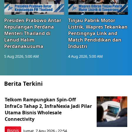
Presiden Prabowo Antar
Tinjau Pabrik Motor
Kepulangan Perdana
Listrik, Wapres Tekankan
Menteri Thailand di
Pentingnya Link and
Lanud Halim
Match Pendidikan dan
Perdanakusuma
Industri
5 Aug 2026, 5:00 AM
4 Aug 2026, 5:00 AM
Berita Terkini
Telkom Rampungkan Spin-Off
InfraCo Tahap 2, InfraNexia Jadi Pilar
Utama Bisnis Wholesale
Connectivity
Bisnis
Jumat, 7 Agu 2026 - 22:54