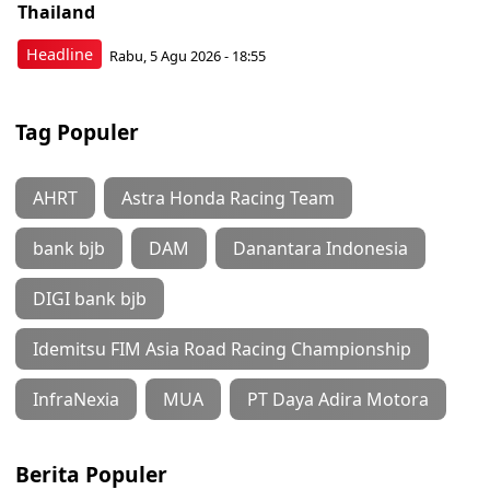
Thailand
Headline
Rabu, 5 Agu 2026 - 18:55
Tag Populer
AHRT
Astra Honda Racing Team
bank bjb
DAM
Danantara Indonesia
DIGI bank bjb
Idemitsu FIM Asia Road Racing Championship
InfraNexia
MUA
PT Daya Adira Motora
Berita Populer