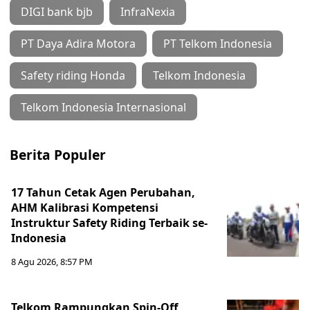
DIGI bank bjb
InfraNexia
PT Daya Adira Motora
PT Telkom Indonesia
Safety riding Honda
Telkom Indonesia
Telkom Indonesia Internasional
Berita Populer
17 Tahun Cetak Agen Perubahan,
AHM Kalibrasi Kompetensi
Instruktur Safety Riding Terbaik se-
Indonesia
8 Agu 2026, 8:57 PM
Telkom Rampungkan Spin-Off