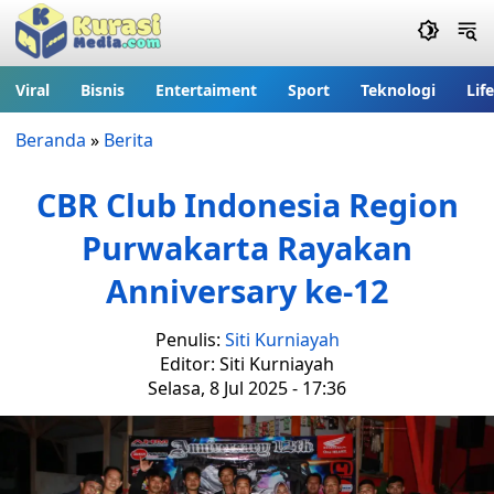
Viral
Bisnis
Entertaiment
Sport
Teknologi
Lif
Beranda
»
Berita
CBR Club Indonesia Region
Purwakarta Rayakan
Anniversary ke-12
Penulis:
Siti Kurniayah
Editor: Siti Kurniayah
Selasa, 8 Jul 2025 - 17:36