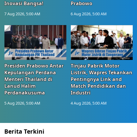
Inovasi Bangsa!
Prabowo
7 Aug 2026, 5:00 AM
6 Aug 2026, 5:00 AM
Presiden Prabowo Antar
Tinjau Pabrik Motor
Kepulangan Perdana
Listrik, Wapres Tekankan
Menteri Thailand di
Pentingnya Link and
Lanud Halim
Match Pendidikan dan
Perdanakusuma
Industri
5 Aug 2026, 5:00 AM
4 Aug 2026, 5:00 AM
Berita Terkini