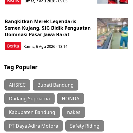
Bisnis
Jumat, 7 Agu 2026 - 09:05
Bangkitkan Merek Legendaris
Semen Kujang, SIG Bidik Penguatan
Dominasi Pasar Jawa Barat
Berita
Kamis, 6 Agu 2026 - 13:14
Tag Populer
AHSRIC
Bupati Bandung
Dadang Supriatna
HONDA
Kabupaten Bandung
nakes
PT Daya Adira Motora
Safety Riding