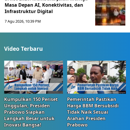
Masa Depan AI, Konektivitas, dan
Infrastruktur Digital
7 Agu 2026, 10:39 PM
Video Terbaru
Kumpulkan 150 Periset
Pemerintah Pastikan
Unggulan, Presiden
Harga BBM Bersubsidi
Prabowo Siapkan
Tidak Naik Sesuai
Langkah Besar untuk
Arahan Presiden
Inovasi Bangsa!
Prabowo