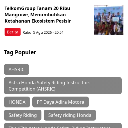
TelkomGroup Tanam 20 Ribu
Mangrove, Menumbuhkan
Ketahanan Ekosistem Pesisir
Berita
Rabu, 5 Agu 2026 - 20:54
Tag Populer
AHSRIC
Astra Honda Safety Riding Instructors
Competition (AHSRIC)
HONDA
PT Daya Adira Motora
Safety Riding
Safety riding Honda