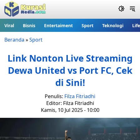
Viral
Bisnis
Entertaiment
Sport
Teknologi
Lif
Beranda
»
Sport
Link Nonton Live Streaming
Dewa United vs Port FC, Cek
di Sini!
Penulis:
Filza Fitriadhi
Editor: Filza Fitriadhi
Kamis, 10 Jul 2025 - 10:00