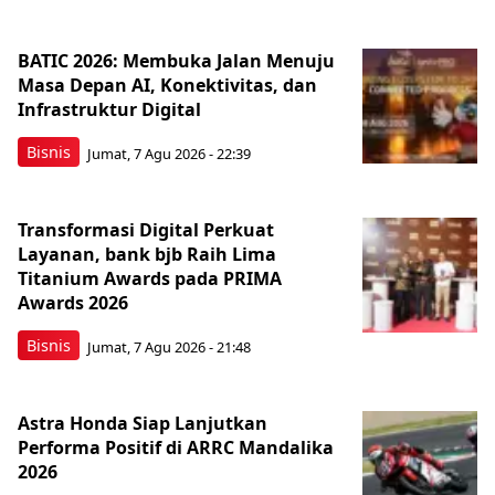
BATIC 2026: Membuka Jalan Menuju
Masa Depan AI, Konektivitas, dan
Infrastruktur Digital
Bisnis
Jumat, 7 Agu 2026 - 22:39
Transformasi Digital Perkuat
Layanan, bank bjb Raih Lima
Titanium Awards pada PRIMA
Awards 2026
Bisnis
Jumat, 7 Agu 2026 - 21:48
Astra Honda Siap Lanjutkan
Performa Positif di ARRC Mandalika
2026