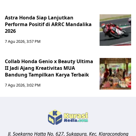
Astra Honda Siap Lanjutkan
Performa Positif di ARRC Mandalika
2026
7 Agu 2026, 3:57 PM
Collab Honda Genio x Beauty Ultima
II Jadi Ajang Kreativitas MUA
Bandung Tampilkan Karya Terbaik
7 Agu 2026, 3:02 PM
Jl. Soekarno Hatta No. 627, Sukapura, Kec. Kiaracondong