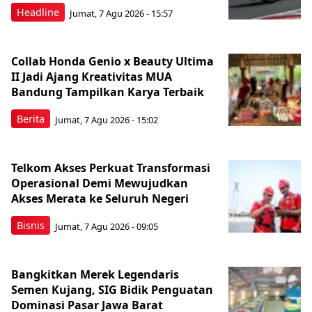
Headline
Jumat, 7 Agu 2026 - 15:57
Collab Honda Genio x Beauty Ultima
II Jadi Ajang Kreativitas MUA
Bandung Tampilkan Karya Terbaik
Berita
Jumat, 7 Agu 2026 - 15:02
Telkom Akses Perkuat Transformasi
Operasional Demi Mewujudkan
Akses Merata ke Seluruh Negeri
Bisnis
Jumat, 7 Agu 2026 - 09:05
Bangkitkan Merek Legendaris
Semen Kujang, SIG Bidik Penguatan
Dominasi Pasar Jawa Barat