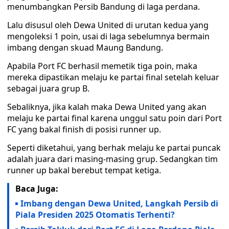
menumbangkan Persib Bandung di laga perdana.
Lalu disusul oleh Dewa United di urutan kedua yang
mengoleksi 1 poin, usai di laga sebelumnya bermain
imbang dengan skuad Maung Bandung.
Apabila Port FC berhasil memetik tiga poin, maka
mereka dipastikan melaju ke partai final setelah keluar
sebagai juara grup B.
Sebaliknya, jika kalah maka Dewa United yang akan
melaju ke partai final karena unggul satu poin dari Port
FC yang bakal finish di posisi runner up.
Seperti diketahui, yang berhak melaju ke partai puncak
adalah juara dari masing-masing grup. Sedangkan tim
runner up bakal berebut tempat ketiga.
Baca Juga:
Imbang dengan Dewa United, Langkah Persib di
Piala Presiden 2025 Otomatis Terhenti?