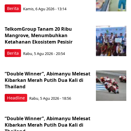
Berita
Kamis, 6 Agu 2026 - 13:14
TelkomGroup Tanam 20 Ribu
Mangrove, Menumbuhkan
Ketahanan Ekosistem Pesisir
Berita
Rabu, 5 Agu 2026 - 20:54
“Double Winner”, Abimanyu Melesat
Kibarkan Merah Putih Dua Kali di
Thailand
Headline
Rabu, 5 Agu 2026 - 18:56
“Double Winner”, Abimanyu Melesat
Kibarkan Merah Putih Dua Kali di