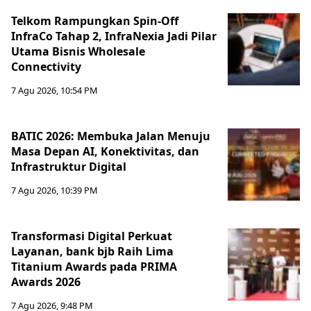
Telkom Rampungkan Spin-Off
InfraCo Tahap 2, InfraNexia Jadi Pilar
Utama Bisnis Wholesale
Connectivity
7 Agu 2026, 10:54 PM
BATIC 2026: Membuka Jalan Menuju
Masa Depan AI, Konektivitas, dan
Infrastruktur Digital
7 Agu 2026, 10:39 PM
Transformasi Digital Perkuat
Layanan, bank bjb Raih Lima
Titanium Awards pada PRIMA
Awards 2026
7 Agu 2026, 9:48 PM