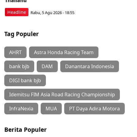
Thailand
Headline
Rabu, 5 Agu 2026 - 18:55
Tag Populer
AHRT
Astra Honda Racing Team
bank bjb
DAM
Danantara Indonesia
DIGI bank bjb
Idemitsu FIM Asia Road Racing Championship
InfraNexia
MUA
PT Daya Adira Motora
Berita Populer