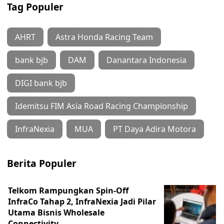
Tag Populer
AHRT
Astra Honda Racing Team
bank bjb
DAM
Danantara Indonesia
DIGI bank bjb
Idemitsu FIM Asia Road Racing Championship
InfraNexia
MUA
PT Daya Adira Motora
Berita Populer
Telkom Rampungkan Spin-Off
InfraCo Tahap 2, InfraNexia Jadi Pilar
Utama Bisnis Wholesale
Connectivity