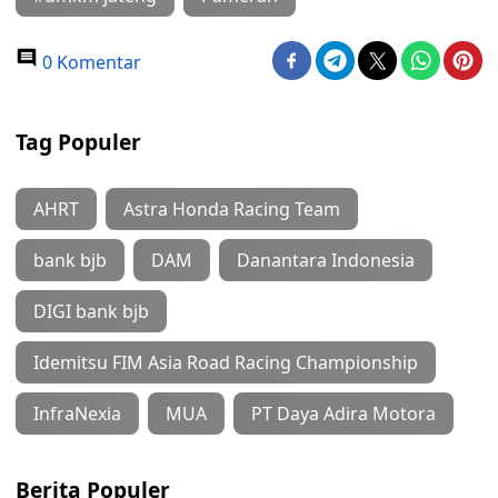
0 Komentar
Tag Populer
AHRT
Astra Honda Racing Team
bank bjb
DAM
Danantara Indonesia
DIGI bank bjb
Idemitsu FIM Asia Road Racing Championship
InfraNexia
MUA
PT Daya Adira Motora
Berita Populer