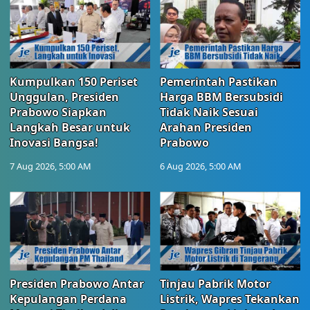
Kumpulkan 150 Periset
Pemerintah Pastikan
Unggulan, Presiden
Harga BBM Bersubsidi
Prabowo Siapkan
Tidak Naik Sesuai
Langkah Besar untuk
Arahan Presiden
Inovasi Bangsa!
Prabowo
7 Aug 2026, 5:00 AM
6 Aug 2026, 5:00 AM
Presiden Prabowo Antar
Tinjau Pabrik Motor
Kepulangan Perdana
Listrik, Wapres Tekankan