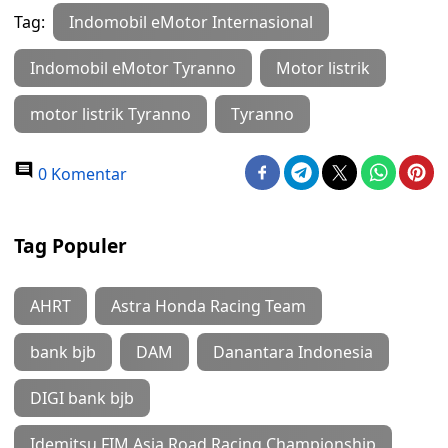
Tag:
Indomobil eMotor Internasional
Indomobil eMotor Tyranno
Motor listrik
motor listrik Tyranno
Tyranno
0 Komentar
Tag Populer
AHRT
Astra Honda Racing Team
bank bjb
DAM
Danantara Indonesia
DIGI bank bjb
Idemitsu FIM Asia Road Racing Championship