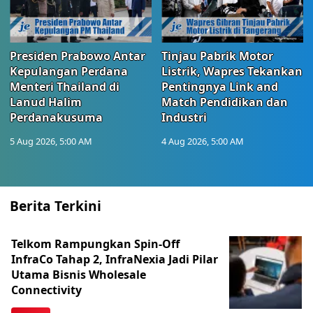
Presiden Prabowo Antar
Tinjau Pabrik Motor
Kepulangan Perdana
Listrik, Wapres Tekankan
Menteri Thailand di
Pentingnya Link and
Lanud Halim
Match Pendidikan dan
Perdanakusuma
Industri
5 Aug 2026, 5:00 AM
4 Aug 2026, 5:00 AM
Berita Terkini
Telkom Rampungkan Spin-Off
InfraCo Tahap 2, InfraNexia Jadi Pilar
Utama Bisnis Wholesale
Connectivity