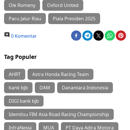
Ole Romeny
Oxford United
Pacu Jalur Riau
Piala Presiden 2025
0 Komentar
Tag Populer
AHRT
Astra Honda Racing Team
bank bjb
DAM
Danantara Indonesia
DIGI bank bjb
Idemitsu FIM Asia Road Racing Championship
InfraNexia
MUA
PT Daya Adira Motora