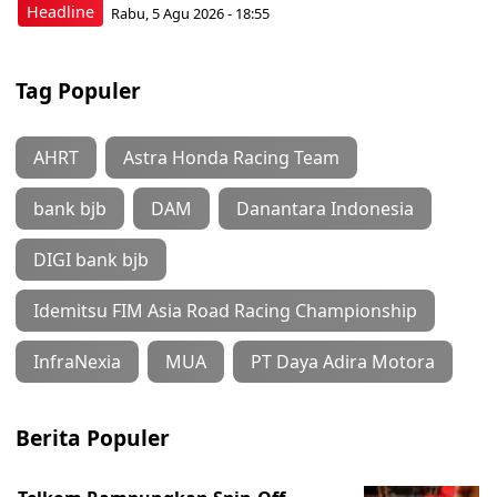
Headline
Rabu, 5 Agu 2026 - 18:55
Tag Populer
AHRT
Astra Honda Racing Team
bank bjb
DAM
Danantara Indonesia
DIGI bank bjb
Idemitsu FIM Asia Road Racing Championship
InfraNexia
MUA
PT Daya Adira Motora
Berita Populer