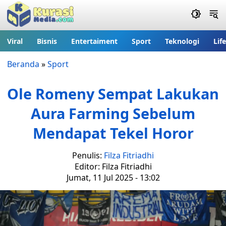
Viral
Bisnis
Entertaiment
Sport
Teknologi
Lif
Beranda
»
Sport
Ole Romeny Sempat Lakukan
Aura Farming Sebelum
Mendapat Tekel Horor
Penulis:
Filza Fitriadhi
Editor: Filza Fitriadhi
Jumat, 11 Jul 2025 - 13:02