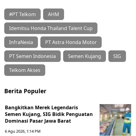
#PT Telkom
AHM
Idemitsu Honda Thailand Talent Cup
InfraNexia
PT Astra Honda Motor
PT Semen Indonesia
Semen Kujang
SIG
Telkom Akses
Berita Populer
Bangkitkan Merek Legendaris
Semen Kujang, SIG Bidik Penguatan
Dominasi Pasar Jawa Barat
6 Agu 2026, 1:14 PM