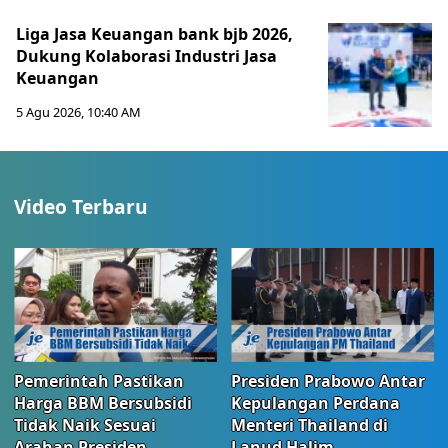
Liga Jasa Keuangan bank bjb 2026,
Dukung Kolaborasi Industri Jasa
Keuangan
5 Agu 2026, 10:40 AM
Video Terbaru
Pemerintah Pastikan
Presiden Prabowo Antar
Harga BBM Bersubsidi
Kepulangan Perdana
Tidak Naik Sesuai
Menteri Thailand di
Arahan Presiden
Lanud Halim