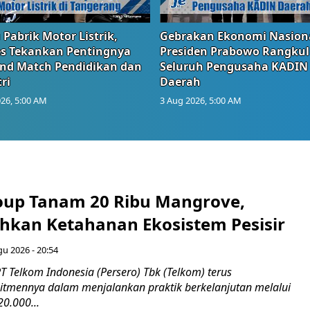
 Pabrik Motor Listrik,
Gebrakan Ekonomi Nasiona
s Tekankan Pentingnya
Presiden Prabowo Rangkul
and Match Pendidikan dan
Seluruh Pengusaha KADIN
ri
Daerah
26, 5:00 AM
3 Aug 2026, 5:00 AM
up Tanam 20 Ribu Mangrove,
an Ketahanan Ekosistem Pesisir
gu 2026 - 20:54
 Telkom Indonesia (Persero) Tbk (Telkom) terus
mennya dalam menjalankan praktik berkelanjutan melalui
0.000...