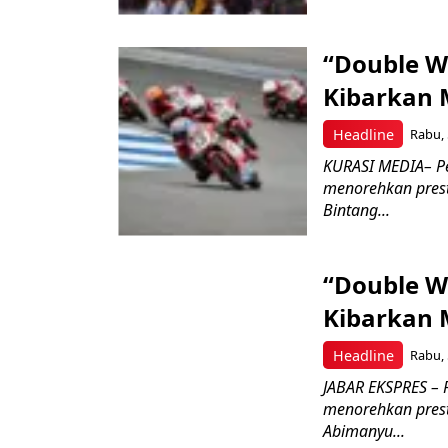
“Double W
Kibarkan M
Headline
Rabu, 
KURASI MEDIA– P
menorehkan prest
Bintang...
“Double W
Kibarkan M
Headline
Rabu, 
JABAR EKSPRES – 
menorehkan prest
Abimanyu...