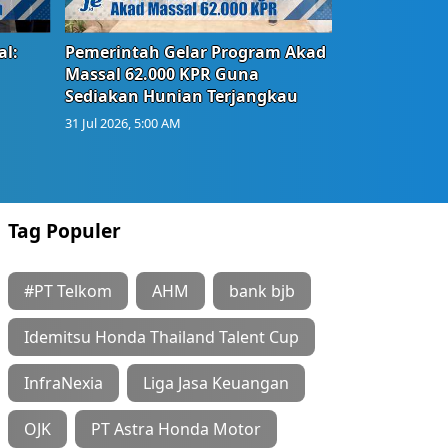
l:
Pemerintah Gelar Program Akad
Massal 62.000 KPR Guna
Sediakan Hunian Terjangkau
31 Jul 2026, 5:00 AM
Tag Populer
#PT Telkom
AHM
bank bjb
Idemitsu Honda Thailand Talent Cup
InfraNexia
Liga Jasa Keuangan
OJK
PT Astra Honda Motor