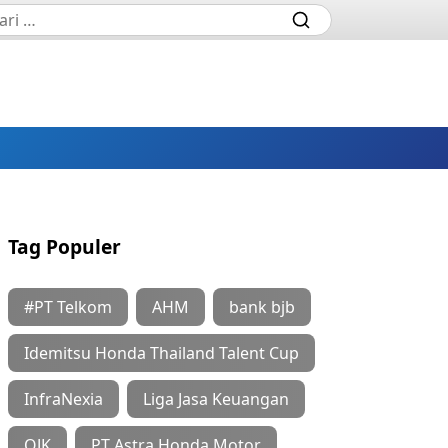
Tag Populer
#PT Telkom
AHM
bank bjb
Idemitsu Honda Thailand Talent Cup
InfraNexia
Liga Jasa Keuangan
OJK
PT Astra Honda Motor