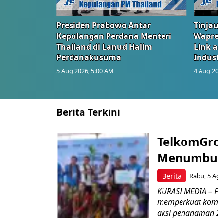
Presiden Prabowo Antar
Tinjau
Kepulangan Perdana Menteri
Wapre
Thailand di Lanud Halim
Link 
Perdanakusuma
Indust
5 Aug 2026, 5:00 AM
4 Aug 20
Berita Terkini
TelkomGro
Menumbuhk
Berita
Rabu, 5 A
KURASI MEDIA – PT
memperkuat komit
aksi penanaman 2